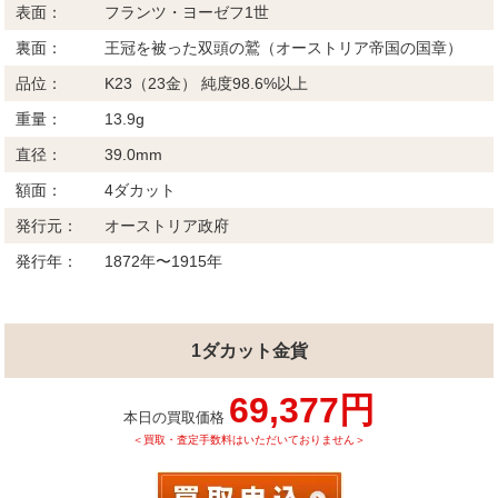
表面：
フランツ・ヨーゼフ1世
裏面：
王冠を被った双頭の鷲（オーストリア帝国の国章）
品位：
K23（23金） 純度98.6%以上
重量：
13.9g
直径：
39.0mm
額面：
4ダカット
発行元：
オーストリア政府
発行年：
1872年〜1915年
1ダカット金貨
69,377円
本日の買取価格
＜買取・査定手数料はいただいておりません＞