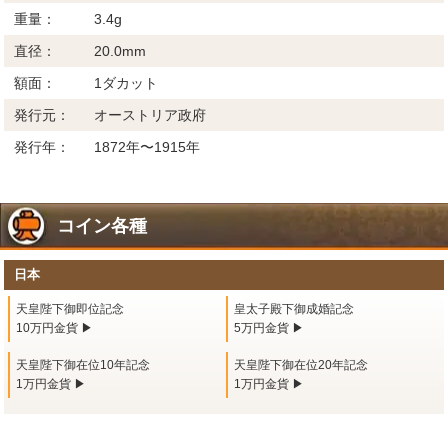
重量：
3.4g
直径：
20.0mm
額面：
1ダカット
発行元：
オーストリア政府
発行年：
1872年〜1915年
コイン各種
日本
天皇陛下御即位記念
皇太子殿下御成婚記念
10万円金貨 ▶
5万円金貨 ▶
天皇陛下御在位10年記念
天皇陛下御在位20年記念
1万円金貨 ▶
1万円金貨 ▶