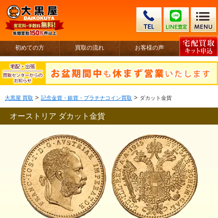
初めての方
買取の流れ
お客様の声
>
>
大黒屋 買取
記念金貨・銀貨・プラチナコイン買取
ダカット金貨
オーストリア ダカット金貨