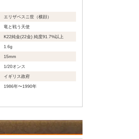
エリザベスニ世（横顔）
竜と戦う天使
K22純金(22金) 純度91.7%以上
1.6g
15mm
1/20オンス
イギリス政府
1986年〜1990年