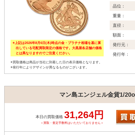
品位：
重量：
直径：
額面：
※上記は2026年8月6日(木)時点の金・プラチナ相場を基に算
発行元：
出している宅配買取限定の価格です。大黒屋各店舗の価格
とは異なりますのでご注意ください。
発行年：
※買取価格は商品が当社に到着した日の表示価格となります。
※発行年によりデザインが異なるものがございます。
マン島エンジェル金貨1/20o
31,264円
本日の買取価格
＜買取・査定手数料はいただいておりません＞