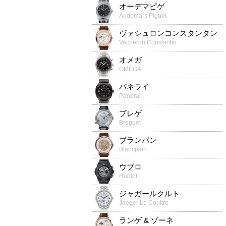
オーデマピゲ
Audemars Piguet
ヴァシュロンコンスタンタン
Vacheron Constantin
オメガ
OMEGA
パネライ
Panerai
ブレゲ
Breguet
ブランパン
Blancpain
ウブロ
Hublot
ジャガールクルト
Jaeger Le Coultre
ランゲ & ゾーネ