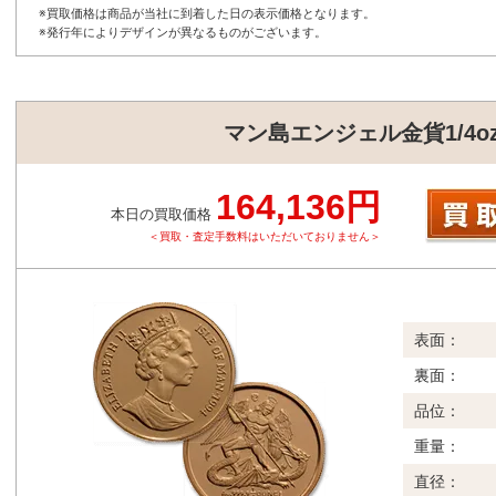
※買取価格は商品が当社に到着した日の表示価格となります。
※発行年によりデザインが異なるものがございます。
マン島エンジェル金貨1/4oz
164,136円
本日の買取価格
＜買取・査定手数料はいただいておりません＞
表面：
裏面：
品位：
重量：
直径：