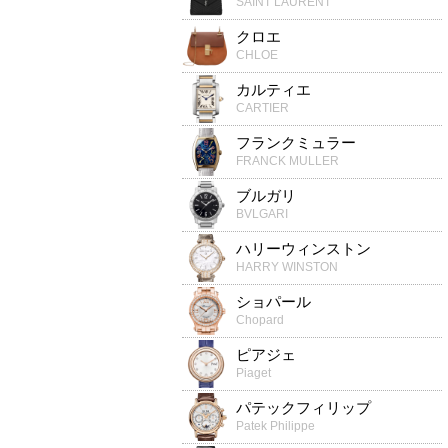
SAINT LAURENT
クロエ
CHLOE
カルティエ
CARTIER
フランクミュラー
FRANCK MULLER
ブルガリ
BVLGARI
ハリーウィンストン
HARRY WINSTON
ショパール
Chopard
ピアジェ
Piaget
パテックフィリップ
Patek Philippe