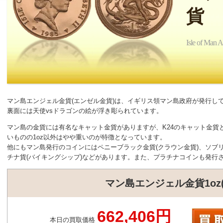
貨
Isle of Man 
マン島エンジェル金貨(エンゼル金貨)は、イギリス領マン島政府が発行し
裏面には天使vsドラゴンの絵が浮き彫られています。
マン島の金貨には有名なキャット金貨がありますが、K24のキャット金貨
いものの1oz以外はやや重いのが特徴となっています。
他にもマン島発行のコインにはペニーブラック金貨(クラウン金貨)、ソブ
チナ貨(バイキングシップ)などがあります。また、プラチナコインも発行
マン島エンジェル金貨1oz
662,406円
本日の買取価格