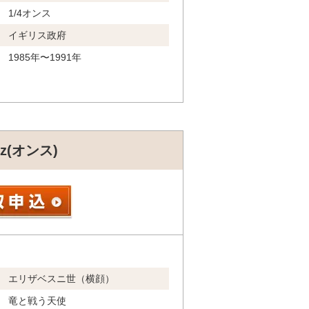
1/4オンス
イギリス政府
1985年〜1991年
z(オンス)
エリザベスニ世（横顔）
竜と戦う天使