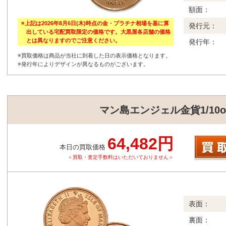
額面：
※上記は2026年8月6日(木)時点の金・プラチナ相場を基に算
発行元：
出している宅配買取限定の価格です。大黒屋各店舗の価格
とは異なりますのでご注意ください。
発行年：
※買取価格は商品が当社に到着した日の表示価格となります。
※発行年によりデザインが異なるものがございます。
マン島エンジェル金貨1/10o
64,482円
本日の買取価格
＜買取・査定手数料はいただいておりません＞
表面：
裏面：