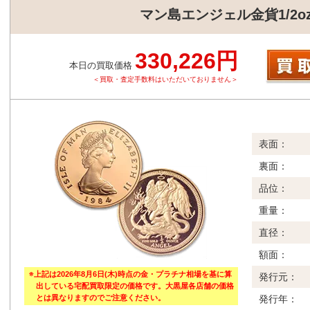
マン島エンジェル金貨1/2oz
330,226円
本日の買取価格
＜買取・査定手数料はいただいておりません＞
表面：
裏面：
品位：
重量：
直径：
額面：
※上記は2026年8月6日(木)時点の金・プラチナ相場を基に算
発行元：
出している宅配買取限定の価格です。大黒屋各店舗の価格
とは異なりますのでご注意ください。
発行年：