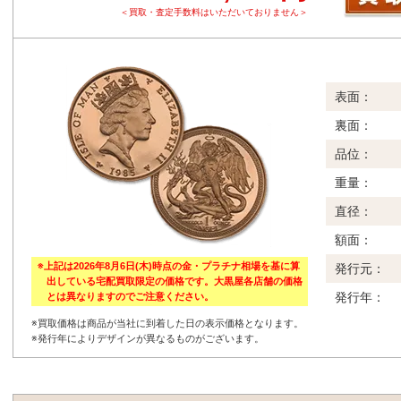
＜買取・査定手数料はいただいておりません＞
表面：
裏面：
品位：
重量：
直径：
額面：
※上記は2026年8月6日(木)時点の金・プラチナ相場を基に算
発行元：
出している宅配買取限定の価格です。大黒屋各店舗の価格
発行年：
とは異なりますのでご注意ください。
※買取価格は商品が当社に到着した日の表示価格となります。
※発行年によりデザインが異なるものがございます。