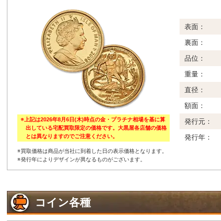
表面：
裏面：
品位：
重量：
直径：
額面：
※上記は2026年8月6日(木)時点の金・プラチナ相場を基に算
発行元：
出している宅配買取限定の価格です。大黒屋各店舗の価格
とは異なりますのでご注意ください。
発行年：
※買取価格は商品が当社に到着した日の表示価格となります。
※発行年によりデザインが異なるものがございます。
コイン各種