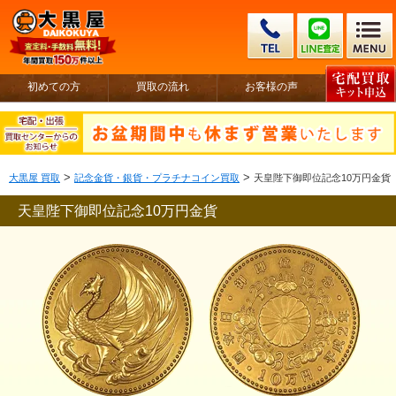
初めての方
買取の流れ
お客様の声
>
>
大黒屋 買取
記念金貨・銀貨・プラチナコイン買取
天皇陛下御即位記念10万円金貨
天皇陛下御即位記念10万円金貨