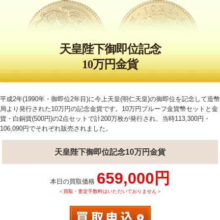
天皇陛下御即位記念
10万円金貨
平成2年(1990年・御即位2年目)に今上天皇(明仁天皇)の御即位を記念して造幣
局より発行された10万円の記念金貨です。10万円プルーフ金貨幣セットと金
貨・白銅貨(500円)の2点セットで計200万枚が発行され、当時113,300円・
106,090円でそれぞれ販売されました。
天皇陛下御即位記念10万円金貨
659,000円
本日の買取価格
＜買取・査定手数料はいただいておりません＞