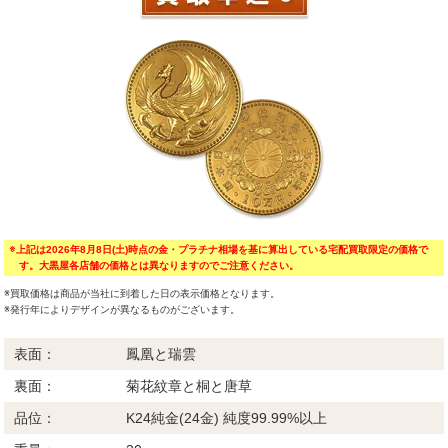
※上記は2026年8月8日(土)時点の金・プラチナ相場を基に算出している宅配買取限定の価格で
す。大黒屋各店舗の価格とは異なりますのでご注意ください。
※買取価格は商品が当社に到着した日の表示価格となります。
※発行年によりデザインが異なるものがございます。
表面：
鳳凰と瑞雲
裏面：
菊花紋章と桐と唐草
品位：
K24純金(24金) 純度99.99%以上