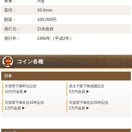
重量：
30g
直径：
33.0mm
額面：
100,000円
発行元：
日本政府
発行年：
1990年（平成2年）
コイン各種
日本
天皇陛下御即位記念
皇太子殿下御成婚記念
10万円金貨 ▶
5万円金貨 ▶
天皇陛下御在位10年記念
天皇陛下御在位20年記念
1万円金貨 ▶
1万円金貨 ▶