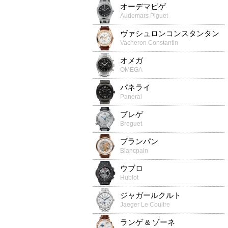
オーデマピゲ
Audemars Piguet
ヴァシュロンコンスタンタン
Vacheron Constantin
オメガ
OMEGA
パネライ
Panerai
ブレゲ
Breguet
ブランパン
Blancpain
ウブロ
Hublot
ジャガールクルト
Jaeger Le Coultre
ランゲ & ゾーネ