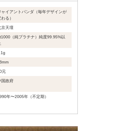
ジャイアントパンダ（毎年デザインが
変わる）
北京天壇
Pt1000（純プラチナ）純度99.95%以
上
.1g
8mm
0元
中国政府
1990年〜2005年（不定期）