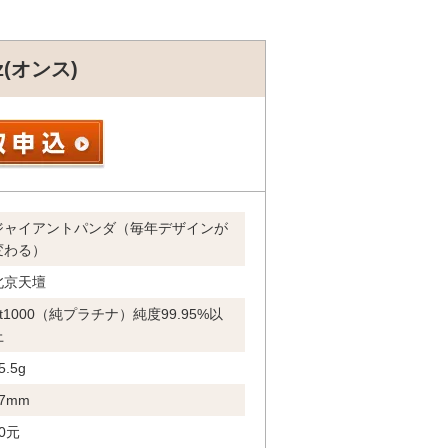
(オンス)
ジャイアントパンダ（毎年デザインが
変わる）
北京天壇
Pt1000（純プラチナ）純度99.95%以
上
5.5g
7mm
0元