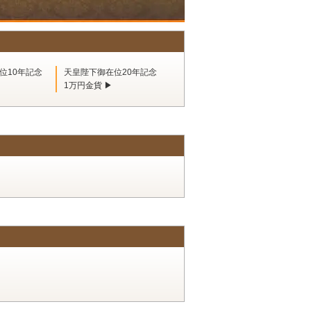
位10年記念
天皇陛下御在位20年記念
1万円金貨 ▶