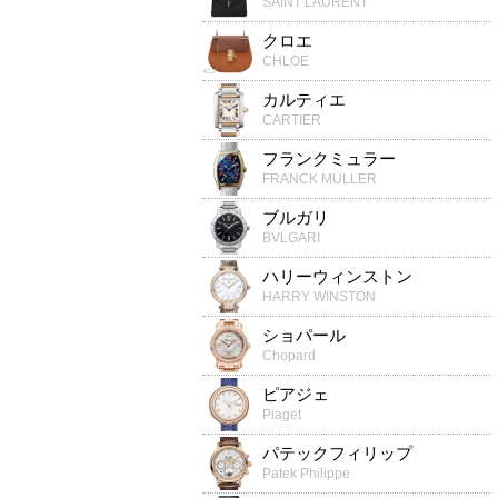
SAINT LAURENT
クロエ
CHLOE
カルティエ
CARTIER
フランクミュラー
FRANCK MULLER
ブルガリ
BVLGARI
ハリーウィンストン
HARRY WINSTON
ショパール
Chopard
ピアジェ
Piaget
パテックフィリップ
Patek Philippe