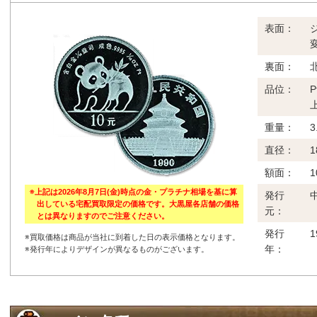
表面：
裏面：
品位：
重量：
3
直径：
1
額面：
1
※上記は2026年8月7日(金)時点の金・プラチナ相場を基に算
発行
出している宅配買取限定の価格です。大黒屋各店舗の価格
元：
とは異なりますのでご注意ください。
発行
※買取価格は商品が当社に到着した日の表示価格となります。
年：
※発行年によりデザインが異なるものがございます。