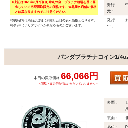
※上記は2026年8月7日(金)時点の金・プラチナ相場を基に算
発行
出している宅配買取限定の価格です。大黒屋各店舗の価格
元：
とは異なりますのでご注意ください。
発行
※買取価格は商品が当社に到着した日の表示価格となります。
※発行年によりデザインが異なるものがございます。
年：
パンダプラチナコイン1/4oz
66,066円
本日の買取価格
＜買取・査定手数料はいただいておりません＞
表面：
裏面：
品位：