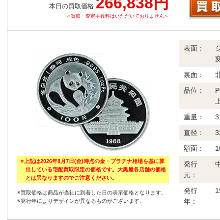
266,838円
本日の買取価格
＜買取・査定手数料はいただいておりません＞
表面：
裏面：
品位：
重量：
3
直径：
3
額面：
1
※上記は2026年8月7日(金)時点の金・プラチナ相場を基に算
発行
出している宅配買取限定の価格です。大黒屋各店舗の価格
元：
とは異なりますのでご注意ください。
発行
※買取価格は商品が当社に到着した日の表示価格となります。
年：
※発行年によりデザインが異なるものがございます。