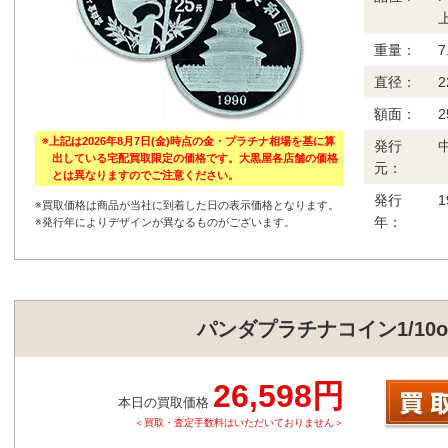
重量：
7
直径：
2
額面：
2
※上記は2026年8月7日(金)時点の金・プラチナ相場を基に算
発行
出している宅配買取限定の価格です。大黒屋各店舗の価格
元：
とは異なりますのでご注意ください。
発行
※買取価格は商品が当社に到着した日の表示価格となります。
年：
※発行年によりデザインが異なるものがございます。
パンダプラチナコイン1/10o
26,598円
本日の買取価格
＜買取・査定手数料はいただいておりません＞