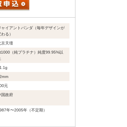
ジャイアントパンダ（毎年デザインが
変わる）
北京天壇
Pt1000（純プラチナ）純度99.95%以
上
1.1g
2mm
00元
中国政府
1987年〜2005年（不定期）