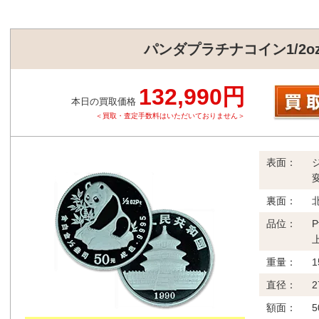
パンダプラチナコイン1/2oz
132,990円
本日の買取価格
＜買取・査定手数料はいただいておりません＞
表面：
裏面：
品位：
重量：
1
直径：
2
額面：
5