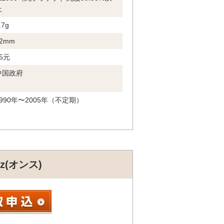
上
.7g
2mm
5元
中国政府
1990年〜2005年（不定期）
z(オンス)