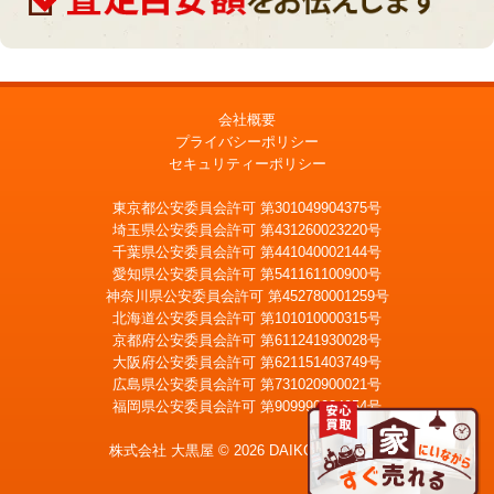
会社概要
プライバシーポリシー
セキュリティーポリシー
東京都公安委員会許可 第301049904375号
埼玉県公安委員会許可 第431260023220号
千葉県公安委員会許可 第441040002144号
愛知県公安委員会許可 第541161100900号
神奈川県公安委員会許可 第452780001259号
北海道公安委員会許可 第101010000315号
京都府公安委員会許可 第611241930028号
大阪府公安委員会許可 第621151403749号
広島県公安委員会許可 第731020900021号
福岡県公安委員会許可 第909990034054号
LINE
メール査定
査定
株式会社 大黒屋 © 2026 DAIKOKUYA, Inc.