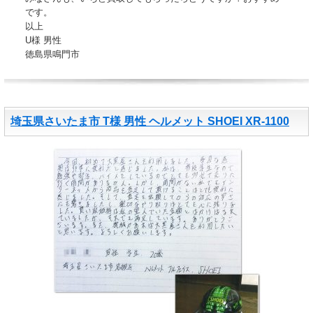
です。
以上
U様 男性
徳島県鳴門市
埼玉県さいたま市 T様 男性 ヘルメット SHOEI XR-1100