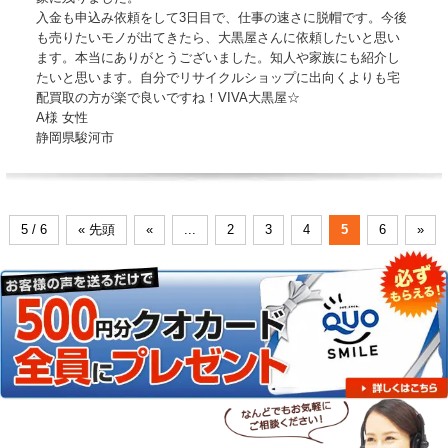
入金も申込み依頼をして3日目で、仕事の速さに脱帽です。今後
も売りたいモノが出てきたら、大黒屋さんに依頼したいと思い
ます。本当にありがとうございました。知人や家族にも紹介し
たいと思います。自分でリサイクルショップに出向くよりも宅
配買取の方が楽で良いですね！VIVA大黒屋☆
A様 女性
静岡県駿河市
5 / 6
« 先頭
«
...
2
3
4
5
6
»