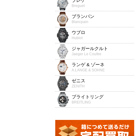
ブレゲ
Breguet
ブランパン
Blancpain
ウブロ
Hublot
ジャガールクルト
Jaeger Le Coultre
ランゲ & ゾーネ
A.LANGE & SOHNE
ゼニス
ZENITH
ブライトリング
BREITLING