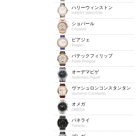
ハリーウィンストン
HARRY WINSTON
ショパール
Chopard
ピアジェ
Piaget
パテックフィリップ
Patek Philippe
オーデマピゲ
Audemars Piguet
ヴァシュロンコンスタンタン
Vacheron Constantin
オメガ
OMEGA
パネライ
Panerai