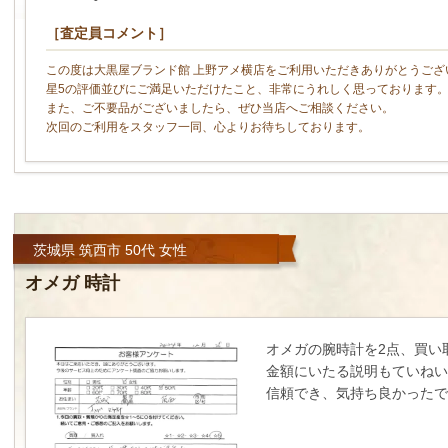
［査定員コメント］
この度は大黒屋ブランド館 上野アメ横店をご利用いただきありがとうござ
星5の評価並びにご満足いただけたこと、非常にうれしく思っております
また、ご不要品がございましたら、ぜひ当店へご相談ください。
次回のご利用をスタッフ一同、心よりお待ちしております。
茨城県 筑西市 50代 女性
オメガ 時計
オメガの腕時計を2点、買い
金額にいたる説明もていねい
信頼でき、気持ち良かったで