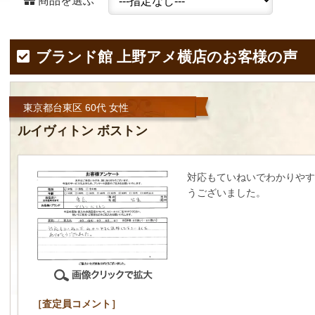
商品を選ぶ
ブランド館 上野アメ横店のお客様の声
東京都台東区 60代 女性
ルイヴィトン ボストン
対応もていねいでわかりやす
うございました。
［査定員コメント］