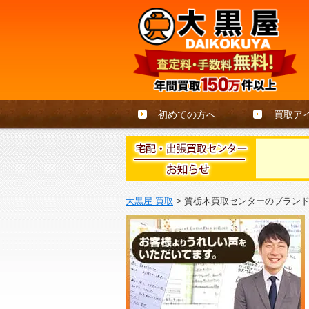
初めての方へ
買取ア
大黒屋 買取
>
質栃木買取センターのブラン