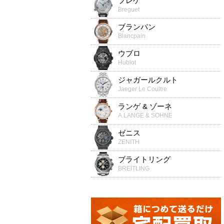
ブレゲ
Breguet
ブランパン
Blancpain
ウブロ
Hublot
ジャガールクルト
Jaeger Le Coultre
ランゲ & ゾーネ
A.LANGE & SOHNE
ゼニス
ZENITH
ブライトリング
BREITLING