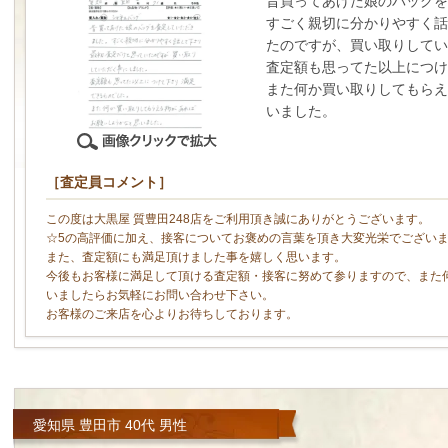
昔買ってあげた娘のバッグを
すごく親切に分かりやすく話
たのですが、買い取りして
査定額も思ってた以上につけ
また何か買い取りしてもらえ
いました。
［査定員コメント］
この度は大黒屋 質豊田248店をご利用頂き誠にありがとうございます。
☆5の高評価に加え、接客についてお褒めの言葉を頂き大変光栄でござい
また、査定額にも満足頂けました事を嬉しく思います。
今後もお客様に満足して頂ける査定額・接客に努めて参りますので、また
いましたらお気軽にお問い合わせ下さい。
お客様のご来店を心よりお待ちしております。
愛知県 豊田市 40代 男性