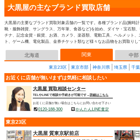
大黒屋の主なブランド買取店舗
大黒屋の主要なブランド買取対象店舗の一覧です。各種ブランド品(腕時
靴・服飾雑貨、サングラス、万年筆、食器など)を始め、ダイヤ・宝石類
チナ、記念金貨・銀貨、お酒、カメラ、楽器類、電動工具、ヘルメット、スマ
ト、ゲーム機、電化製品、金券チケット類など様々なお品物をお買取りし
関東
北海道
中部
東京23区
東京市部
神奈川県
埼玉県
千葉
お近くに店舗が無い/まずは気軽に相談したい
大黒屋 買取相談センター
TELやLINEで相談や手続きが可能です→
詳細はこちら
お近くに店舗が無い場合はこちらにお問い合わせ下さい
0120-188-300
かんたんLINE査定
東京23区
大黒屋 質東京駅前店