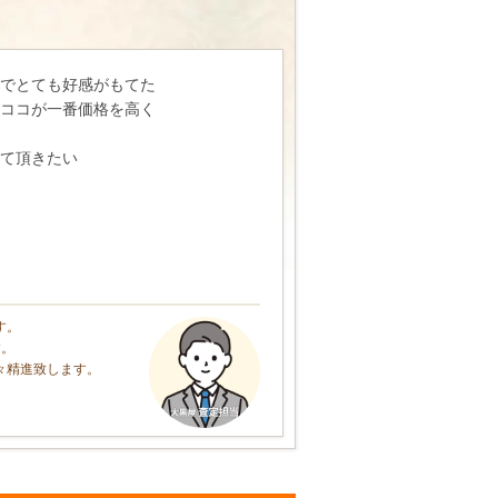
じでとても好感がもてた
がココが一番価格を高く
て頂きたい
す。
す。
々精進致します。