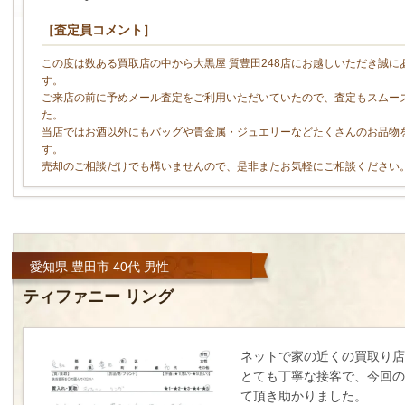
［査定員コメント］
この度は数ある買取店の中から大黒屋 質豊田248店にお越しいただき誠に
す。
ご来店の前に予めメール査定をご利用いただいていたので、査定もスムー
た。
当店ではお酒以外にもバッグや貴金属・ジュエリーなどたくさんのお品物
す。
売却のご相談だけでも構いませんので、是非またお気軽にご相談ください
愛知県 豊田市 40代 男性
ティファニー リング
ネットで家の近くの買取り店
とても丁寧な接客で、今回の
て頂き助かりました。