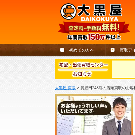
初めての方へ
買取ア
大黒屋 買取
>
質豊田248店の店頭買取のお