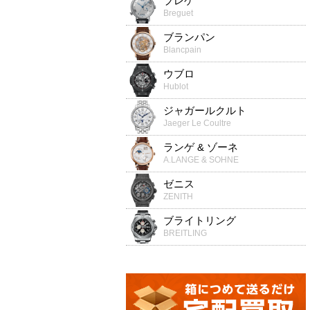
ブレゲ
Breguet
ブランパン
Blancpain
ウブロ
Hublot
ジャガールクルト
Jaeger Le Coultre
ランゲ & ゾーネ
A.LANGE & SOHNE
ゼニス
ZENITH
ブライトリング
BREITLING