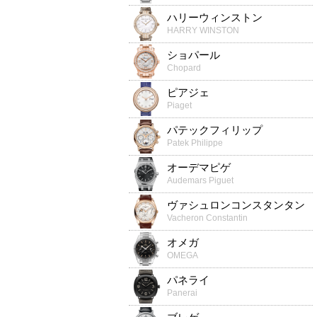
ハリーウィンストン
HARRY WINSTON
ショパール
Chopard
ピアジェ
Piaget
パテックフィリップ
Patek Philippe
オーデマピゲ
Audemars Piguet
ヴァシュロンコンスタンタン
Vacheron Constantin
オメガ
OMEGA
パネライ
Panerai