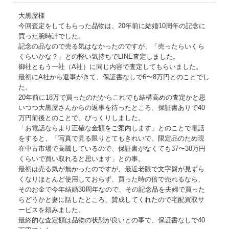
大黒屋様
今回査定をしてもらった品物は、20年前に結婚10周年の記念に
買った腕時計でした。
記念の品なので売る気はなかったのですが、「売ったらいくら
くらいかな？」との軽い気持ちでLINE査定しました。
御社ともう一社（A社）に同じ内容で査定してもらいました。
最初にA社から返事がきて、保証書なしで6〜8万円とのことでし
た。
20年前に18万で買ったのだからこれでも結構高めの査定かと思
いつつ大黒屋さんからの返事を待ったところ、保証書ありで40
万円前後とのことで、びっくりしました。
「お電話ならより正確な金額をご案内します」とのことで電話
をすると、「写真で見る限りとてもきれいで、限定品のため現
在中古市場で高騰しているので、保証書がなくても37〜38万円
くらいで買い取れると思います」との事。
最初は売る気が無かったのですが、最近老眼で文字盤が見ずら
くなりほとんど使用しておらず、買った時の倍で売れるなら、
そのお金で今年結婚30周年なので、その記念品を夫婦で買った
らどうかと妻に話したところ、賛成してくれたので宅配買取サ
ービスを頼みました。
最終的な査定額は品物の状態が良いとの事で、保証書なしで40