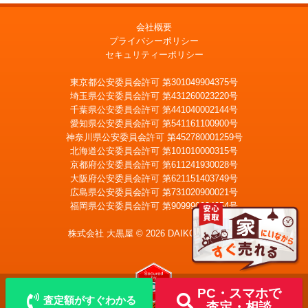
会社概要
プライバシーポリシー
セキュリティーポリシー
東京都公安委員会許可 第301049904375号
埼玉県公安委員会許可 第431260023220号
千葉県公安委員会許可 第441040002144号
愛知県公安委員会許可 第541161100900号
神奈川県公安委員会許可 第452780001259号
北海道公安委員会許可 第101010000315号
京都府公安委員会許可 第611241930028号
大阪府公安委員会許可 第621151403749号
広島県公安委員会許可 第731020900021号
福岡県公安委員会許可 第909990034054号
LINE
メール査定
査定
株式会社 大黒屋 © 2026 DAIKOKUYA, Inc.
宅配買取を申込む
PC・スマホで
査定額がすぐわかる
査定・相談