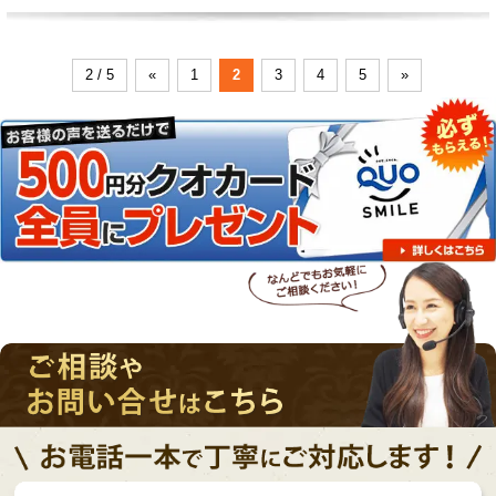
2 / 5
«
1
2
3
4
5
»