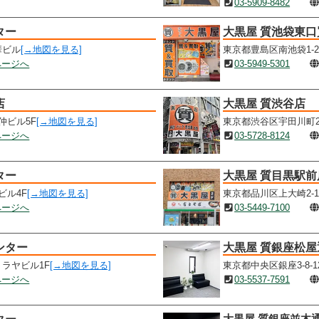
03-5909-8482
ター
大黒屋 質池袋東
華ビル
[→地図を見る]
東京都豊島区南池袋1-2
ページへ
03-5949-5301
店
大黒屋 質渋谷店
仲ビル5F
[→地図を見る]
東京都渋谷区宇田川町23
ページへ
03-5728-8124
ター
大黒屋 質目黒駅前
ビル4F
[→地図を見る]
東京都品川区上大崎2-15
ページへ
03-5449-7100
ンター
大黒屋 質銀座松屋
トラヤビル1F
[→地図を見る]
東京都中央区銀座3-8-1
ページへ
03-5537-7591
大黒屋 質銀座並木