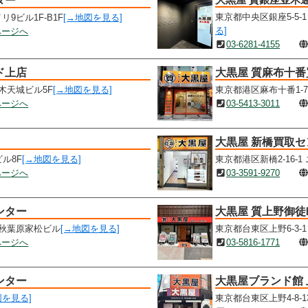
ター
東京都中央区銀座5-5-
リ9ビル1F-B1F
[→地図を見る]
る]
ページへ
03-6281-4155
ド上店
大黒屋 質麻布十
本木天城ビル5F
[→地図を見る]
東京都港区麻布十番1-7-
ページへ
03-5413-3011
大黒屋 新橋買取セ
ビル8F
[→地図を見る]
東京都港区新橋2-16-1
ページへ
03-3591-9270
ンター
大黒屋 質上野御徒
7 秋葉原家松ビル
[→地図を見る]
東京都台東区上野6-3-1
ページへ
03-5816-1771
ンター
大黒屋ブランド館
図を見る]
東京都台東区上野4-8-1