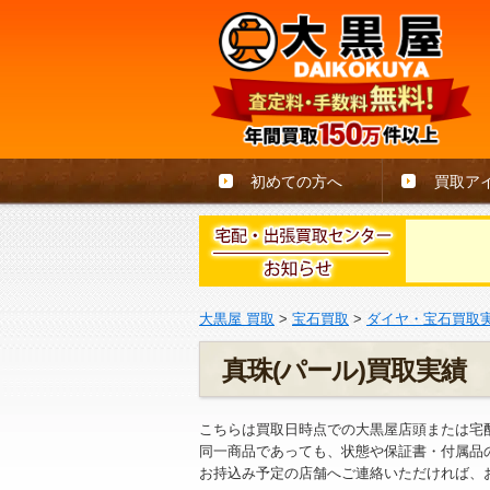
初めての方へ
買取ア
大黒屋 買取
>
宝石買取
>
ダイヤ・宝石買取
真珠(パール)買取実績
こちらは買取日時点での大黒屋店頭または宅
同一商品であっても、状態や保証書・付属品
お持込み予定の店舗へご連絡いただければ、