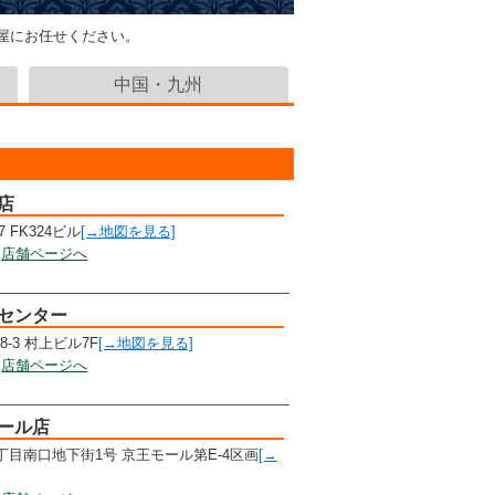
屋にお任せください。
中国・九州
店
 FK324ビル
[→地図を見る]
店舗ページへ
取センター
-3 村上ビル7F
[→地図を見る]
店舗ページへ
ール店
目南口地下街1号 京王モール第E-4区画
[→