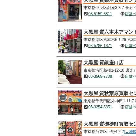
大黒屋 質銀座買取セン
東京都中央区銀座3-3-7 サカイ
03-5159-6811
店舗
大黒屋 質六本木アマン
東京都港区六本木6-1-26 六
03-5786-1371
店舗
大黒屋 質銀座口店
東京都港区新橋1-12-10 康楽
03-3569-7708
店舗
大黒屋 質秋葉原買取セ
東京都千代田区外神田1-11-
03-3254-5351
店舗
大黒屋 質御徒町買取セ
東京都台東区上野4-2-2
[→地