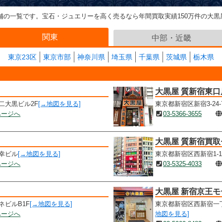
舗の一覧です。宝石・ジュエリーを高く売るなら年間買取実績150万件の大黒
関東
中部・近畿
東京23区
東京市部
神奈川県
埼玉県
千葉県
茨城県
栃木県
大黒屋 質新宿東口
第二大黒ビル2F
[→地図を見る]
東京都新宿区新宿3-24-7
ページへ
03-5366-3655
大黒屋 質新宿買
丸幸ビル
[→地図を見る]
東京都新宿区西新宿1-18
ページへ
03-5325-4033
大黒屋 新宿京王モ
ネビルB1F
[→地図を見る]
東京都新宿区西新宿一丁
ページへ
地図を見る]