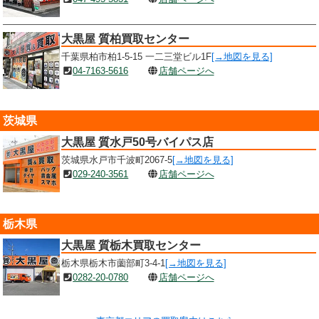
大黒屋 質柏買取センター
千葉県柏市柏1-5-15 一二三堂ビル1F
[→地図を見る]
04-7163-5616
店舗ページへ
茨城県
大黒屋 質水戸50号バイパス店
茨城県水戸市千波町2067-5
[→地図を見る]
029-240-3561
店舗ページへ
栃木県
大黒屋 質栃木買取センター
栃木県栃木市薗部町3-4-1
[→地図を見る]
0282-20-0780
店舗ページへ