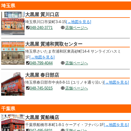
埼玉県
大黒屋 質川口店
埼玉県川口市栄町3-4-15
[→地図を見る]
048-240-3771
店舗ページへ
大黒屋 質浦和買取センター
埼玉県さいたま市浦和区東高砂町14-4 サンライズハスミ
1F
[→地図を見る]
048-799-4044
店舗ページへ
大黒屋 春日部店
埼玉県春日部市中央8-8-11 (ユリノキ通り沿い)
[→地図を見る]
048-745-5015
店舗ページへ
千葉県
大黒屋 質船橋店
千葉県船橋市本町1-8-1 ケーアイ・フナバシ1F
[→地図を見る]
047-495-5831
店舗ページへ