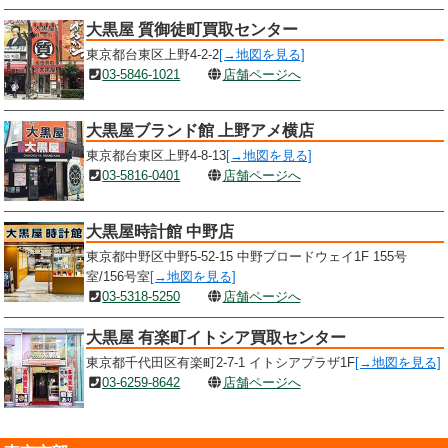
大黒屋 質御徒町買取センター
東京都台東区上野4-2-2
[→地図を見る]
03-5846-1021
店舗ページへ
大黒屋ブランド館 上野アメ横店
東京都台東区上野4-8-13
[→地図を見る]
03-5816-0401
店舗ページへ
大黒屋時計館 中野店
東京都中野区中野5-52-15 中野ブロードウェイ1F 155号
室/156号室
[→地図を見る]
03-5318-5250
店舗ページへ
大黒屋 有楽町イトシア買取センター
東京都千代田区有楽町2-7-1 イトシアプラザ1F
[→地図を見る]
03-6259-8642
店舗ページへ