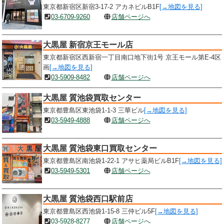
東京都新宿区新宿3-17-2 アカネビルB1F
[→地図を見る]
03-6709-9260
店舗ページへ
大黒屋 新宿京王モール店
東京都新宿区西新宿一丁目南口地下街1号 京王モール第E-4区
画
[→地図を見る]
03-5909-8482
店舗ページへ
大黒屋 質池袋買取センター
東京都豊島区東池袋1-1-3 三華ビル
[→地図を見る]
03-5949-4888
店舗ページへ
大黒屋 質池袋東口買取センター
東京都豊島区南池袋1-22-1 アサヒ薬局ビルB1F
[→地図を見る]
03-5949-5301
店舗ページへ
大黒屋 質池袋西口駅前店
東京都豊島区西池袋1-15-8 三仲ビル5F
[→地図を見る]
03-5928-8277
店舗ページへ