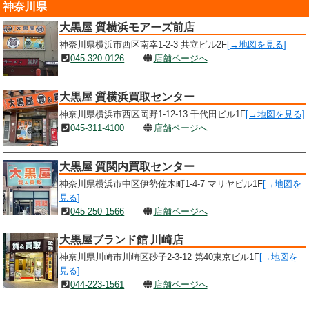
神奈川県
大黒屋 質横浜モアーズ前店
神奈川県横浜市西区南幸1-2-3 共立ビル2F
[→地図を見る]
045-320-0126
店舗ページへ
大黒屋 質横浜買取センター
神奈川県横浜市西区岡野1-12-13 千代田ビル1F
[→地図を見る]
045-311-4100
店舗ページへ
大黒屋 質関内買取センター
神奈川県横浜市中区伊勢佐木町1-4-7 マリヤビル1F
[→地図を
見る]
045-250-1566
店舗ページへ
大黒屋ブランド館 川崎店
神奈川県川崎市川崎区砂子2-3-12 第40東京ビル1F
[→地図を
見る]
044-223-1561
店舗ページへ