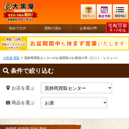
初めての方
買取の流れ
お客様の声
>
大黒屋 買取
質静岡買取センターのお酒買取のお客様の声（口コミ・レビュー）
条件で絞り込む
お店を選ぶ
商品を選ぶ
静岡県 焼津市 50代 男性