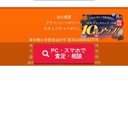
会社概要
プライバシーポリシー
セキュリティーポリシー
出張買取
東京都公安委員会許可 第301049904375号
宅配買取を申込む
埼玉県公安委員会許可 第431260023220号
PC・スマホで
千葉県公安委員会許可 第441040002144号
査定・相談
愛知県公安委員会許可 第541161100900号
神奈川県公安委員会許可 第452780001259号
北海道公安委員会許可 第101010000315号
京都府公安委員会許可 第611241930028号
大阪府公安委員会許可 第621151403749号
広島県公安委員会許可 第731020900021号
福岡県公安委員会許可 第909990034054号
株式会社 大黒屋 © 2026 DAIKOKUYA, Inc.