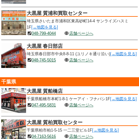
大黒屋 質浦和買取センター
埼玉県さいたま市浦和区東高砂町14-4 サンライズハスミ
1F
[→地図を見る]
048-799-4044
店舗ページへ
大黒屋 春日部店
埼玉県春日部市中央8-8-11 (ユリノキ通り沿い)
[→地図を見る]
048-745-5015
店舗ページへ
千葉県
大黒屋 質船橋店
千葉県船橋市本町1-8-1 ケーアイ・フナバシ1F
[→地図を見る]
047-495-5831
店舗ページへ
大黒屋 質柏買取センター
千葉県柏市柏1-5-15 一二三堂ビル1F
[→地図を見る]
04-7163-5616
店舗ページへ