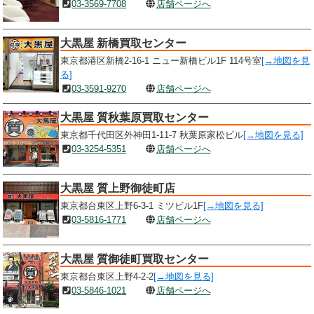
03-3569-7708
店舗ページへ
大黒屋 新橋買取センター
東京都港区新橋2-16-1 ニュー新橋ビル1F 114号室
[→地図を見
る]
03-3591-9270
店舗ページへ
大黒屋 質秋葉原買取センター
東京都千代田区外神田1-11-7 秋葉原家松ビル
[→地図を見る]
03-3254-5351
店舗ページへ
大黒屋 質上野御徒町店
東京都台東区上野6-3-1 ミツビル1F
[→地図を見る]
03-5816-1771
店舗ページへ
大黒屋 質御徒町買取センター
東京都台東区上野4-2-2
[→地図を見る]
03-5846-1021
店舗ページへ