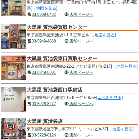
東京都新宿区西新宿一丁目南口地下街1号 京王モール第E-4区
画
[→地図を見る]
03-5909-8482
店舗ページへ
大黒屋 質池袋買取センター
東京都豊島区東池袋1-1-3 三華ビル
[→地図を見る]
03-5949-4888
店舗ページへ
大黒屋 質池袋東口買取センター
東京都豊島区南池袋1-22-1 アサヒ薬局ビルB1F
[→地図を見る]
03-5949-5301
店舗ページへ
大黒屋 質池袋西口駅前店
東京都豊島区西池袋1-15-8 三仲ビル5F
[→地図を見る]
03-5928-8277
店舗ページへ
大黒屋 質渋谷店
東京都渋谷区宇田川町23-11 リ・エムビル3F
[→地図を見る]
03-5728-8124
店舗ページへ