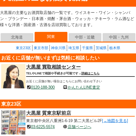
大黒屋の主要なお酒買取店舗の一覧です。ウイスキー・ワイン・シャンパ
ン・ブランデー・日本酒・焼酎・茅台酒・ウォッカ・テキーラ・ラム酒など
様々な洋酒・国産酒・古酒を店頭買取しております。
関東
北海道
中部・近畿
中国・九州
東京23区
東京市部
神奈川県
埼玉県
千葉県
茨城県
栃木県
お近くに店舗が無い/まずは気軽に相談したい
大黒屋 買取相談センター
TELやLINEで相談や手続きが可能です→
詳細はこちら
お近くに店舗が無い場合はこちらにお問い合わせ下さい
0120-188-300
かんたんLINE査定
東京23区
大黒屋 質東京駅前店
東京都中央区八重洲1-6-19 第二大黒ビル2F
[→地図を見る]
03-6225-5574
店舗ページへ