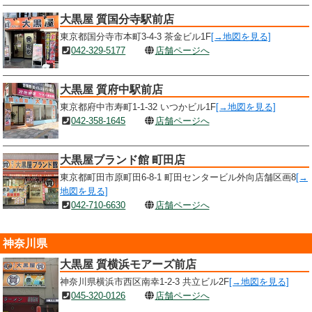
大黒屋 質国分寺駅前店
東京都国分寺市本町3-4-3 茶金ビル1F
[→地図を見る]
042-329-5177
店舗ページへ
大黒屋 質府中駅前店
東京都府中市寿町1-1-32 いつかビル1F
[→地図を見る]
042-358-1645
店舗ページへ
大黒屋ブランド館 町田店
東京都町田市原町田6-8-1 町田センタービル外向店舗区画8
[→
地図を見る]
042-710-6630
店舗ページへ
神奈川県
大黒屋 質横浜モアーズ前店
神奈川県横浜市西区南幸1-2-3 共立ビル2F
[→地図を見る]
045-320-0126
店舗ページへ