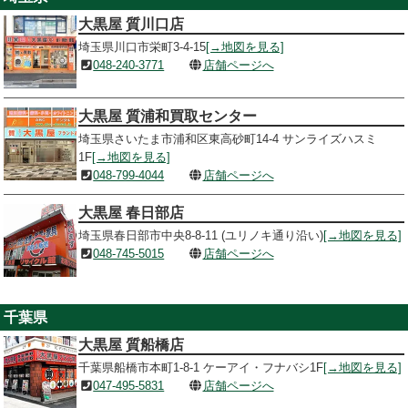
大黒屋 質川口店
埼玉県川口市栄町3-4-15
[→地図を見る]
048-240-3771
店舗ページへ
大黒屋 質浦和買取センター
埼玉県さいたま市浦和区東高砂町14-4 サンライズハスミ
1F
[→地図を見る]
048-799-4044
店舗ページへ
大黒屋 春日部店
埼玉県春日部市中央8-8-11 (ユリノキ通り沿い)
[→地図を見る]
048-745-5015
店舗ページへ
千葉県
大黒屋 質船橋店
千葉県船橋市本町1-8-1 ケーアイ・フナバシ1F
[→地図を見る]
047-495-5831
店舗ページへ