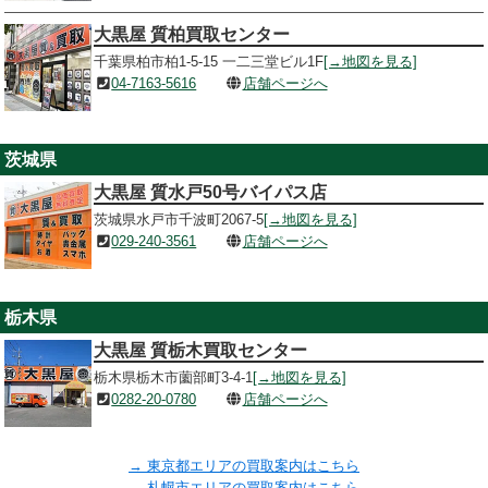
大黒屋 質柏買取センター
千葉県柏市柏1-5-15 一二三堂ビル1F
[→地図を見る]
04-7163-5616
店舗ページへ
茨城県
大黒屋 質水戸50号バイパス店
茨城県水戸市千波町2067-5
[→地図を見る]
029-240-3561
店舗ページへ
栃木県
大黒屋 質栃木買取センター
栃木県栃木市薗部町3-4-1
[→地図を見る]
0282-20-0780
店舗ページへ
→ 東京都エリアの買取案内はこちら
→ 札幌市エリアの買取案内はこちら