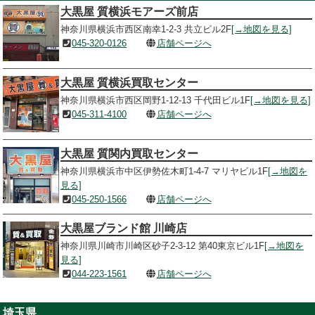
大黒屋 質横浜モアーズ前店
神奈川県横浜市西区南幸1-2-3 共立ビル2F
[→地図を見る]
045-320-0126
店舗ページへ
大黒屋 質横浜買取センター
神奈川県横浜市西区岡野1-12-13 千代田ビル1F
[→地図を見る]
045-311-4100
店舗ページへ
大黒屋 質関内買取センター
神奈川県横浜市中区伊勢佐木町1-4-7 マリヤビル1F
[→地図を
見る]
045-250-1566
店舗ページへ
大黒屋ブランド館 川崎店
神奈川県川崎市川崎区砂子2-3-12 第40東京ビル1F
[→地図を
見る]
044-223-1561
店舗ページへ
埼玉県