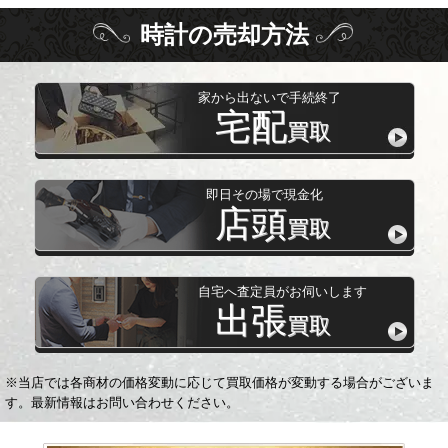
時計
の
売却方法
家から出ないで手続終了
宅配
買取
即日その場で現金化
店頭
買取
自宅へ査定員がお伺いします
出張
買取
※当店では各商材の価格変動に応じて買取価格が変動する場合がございま
す。最新情報はお問い合わせください。