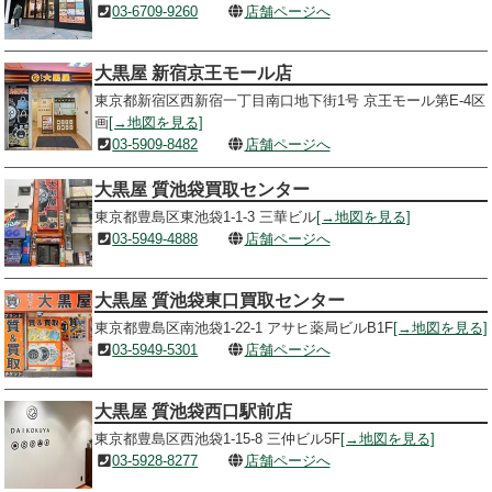
03-6709-9260
店舗ページへ
大黒屋 新宿京王モール店
東京都新宿区西新宿一丁目南口地下街1号 京王モール第E-4区
画
[→地図を見る]
03-5909-8482
店舗ページへ
大黒屋 質池袋買取センター
東京都豊島区東池袋1-1-3 三華ビル
[→地図を見る]
03-5949-4888
店舗ページへ
大黒屋 質池袋東口買取センター
東京都豊島区南池袋1-22-1 アサヒ薬局ビルB1F
[→地図を見る]
03-5949-5301
店舗ページへ
大黒屋 質池袋西口駅前店
東京都豊島区西池袋1-15-8 三仲ビル5F
[→地図を見る]
03-5928-8277
店舗ページへ