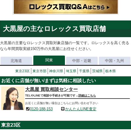
大黒屋の主なロレックス買取店舗
大黒屋の主要なロレックス買取対象店舗の一覧です。ロレックスを高く売る
なら年間買取実績150万件の大黒屋にお任せください。
関東
北海道
中部・近畿
中国・九州
東京23区
東京市部
神奈川県
埼玉県
千葉県
茨城県
栃木県
お近くに店舗が無い/まずは気軽に相談したい
大黒屋 買取相談センター
TELやLINEで相談や手続きが可能です→
詳細はこちら
お近くに店舗が無い場合はこちらにお問い合わせ下さい
0120-188-153
かんたんLINE査定
東京23区