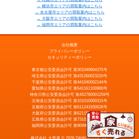
→ 横浜市エリアの買取案内はこちら
→ 名古屋市エリアの買取案内はこちら
→ 大阪市エリアの買取案内はこちら
→ 福岡市エリアの買取案内はこちら
会社概要
プライバシーポリシー
セキュリティーポリシー
東京都公安委員会許可 第301049904375号
埼玉県公安委員会許可 第431260023220号
千葉県公安委員会許可 第441040002144号
愛知県公安委員会許可 第541161100900号
神奈川県公安委員会許可 第452780001259号
北海道公安委員会許可 第101010000315号
京都府公安委員会許可 第611241930028号
大阪府公安委員会許可 第621151403749号
広島県公安委員会許可 第731020900021号
福岡県公安委員会許可 第909990034054号
LINE
メール査定
査定
株式会社 大黒屋 © 2026 DAIKOKUYA, Inc.