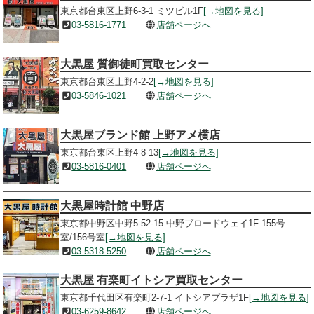
東京都台東区上野6-3-1 ミツビル1F
[→地図を見る]
03-5816-1771
店舗ページへ
大黒屋 質御徒町買取センター
東京都台東区上野4-2-2
[→地図を見る]
03-5846-1021
店舗ページへ
大黒屋ブランド館 上野アメ横店
東京都台東区上野4-8-13
[→地図を見る]
03-5816-0401
店舗ページへ
大黒屋時計館 中野店
東京都中野区中野5-52-15 中野ブロードウェイ1F 155号
室/156号室
[→地図を見る]
03-5318-5250
店舗ページへ
大黒屋 有楽町イトシア買取センター
東京都千代田区有楽町2-7-1 イトシアプラザ1F
[→地図を見る]
03-6259-8642
店舗ページへ