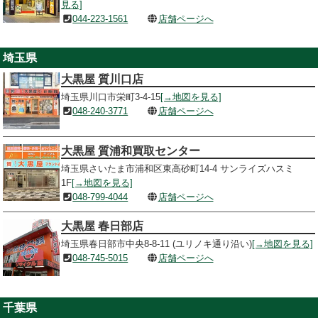
見る]
044-223-1561
店舗ページへ
埼玉県
大黒屋 質川口店
埼玉県川口市栄町3-4-15
[→地図を見る]
048-240-3771
店舗ページへ
大黒屋 質浦和買取センター
埼玉県さいたま市浦和区東高砂町14-4 サンライズハスミ
1F
[→地図を見る]
048-799-4044
店舗ページへ
大黒屋 春日部店
埼玉県春日部市中央8-8-11 (ユリノキ通り沿い)
[→地図を見る]
048-745-5015
店舗ページへ
千葉県