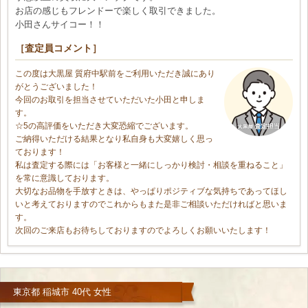
お店の感じもフレンドーで楽しく取引できました。
小田さんサイコー！！
［査定員コメント］
この度は大黒屋 質府中駅前をご利用いただき誠にあり
がとうございました！
今回のお取引を担当させていただいた小田と申しま
す。
☆5の高評価をいただき大変恐縮でございます。
ご納得いただける結果となり私自身も大変嬉しく思っ
ております！
私は査定する際には「お客様と一緒にしっかり検討・相談を重ねること」
を常に意識しております。
大切なお品物を手放すときは、やっぱりポジティブな気持ちであってほし
いと考えておりますのでこれからもまた是非ご相談いただければと思いま
す。
次回のご来店もお待ちしておりますのでよろしくお願いいたします！
東京都 稲城市 40代 女性