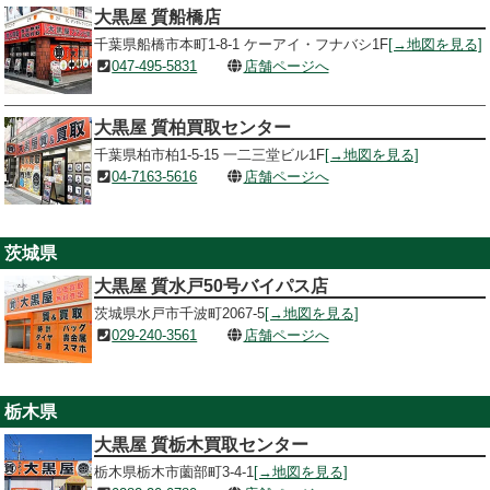
大黒屋 質船橋店
千葉県船橋市本町1-8-1 ケーアイ・フナバシ1F
[→地図を見る]
047-495-5831
店舗ページへ
大黒屋 質柏買取センター
千葉県柏市柏1-5-15 一二三堂ビル1F
[→地図を見る]
04-7163-5616
店舗ページへ
茨城県
大黒屋 質水戸50号バイパス店
茨城県水戸市千波町2067-5
[→地図を見る]
029-240-3561
店舗ページへ
栃木県
大黒屋 質栃木買取センター
栃木県栃木市薗部町3-4-1
[→地図を見る]