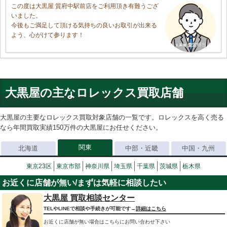
この度は大黒屋 質府中駅前店をご利用頂き有難うござ
いました。
今後もご満足して頂ける気持ちの良いお取引が出来る
よう、心がけて参ります！
大黒屋の主なロレックス買取店舗
大黒屋の主要なロレックス買取対象店舗の一覧です。ロレックスを高く売る
なら年間買取実績150万件の大黒屋にお任せください。
関東
北海道
中部・近畿
中国・九州
東京23区
東京市部
神奈川県
埼玉県
千葉県
茨城県
栃木県
お近くに店舗が無い/まずは気軽に相談したい
大黒屋 買取相談センター
TELやLINEで相談や手続きが可能です→
詳細はこちら
お近くに店舗が無い場合はこちらにお問い合わせ下さい