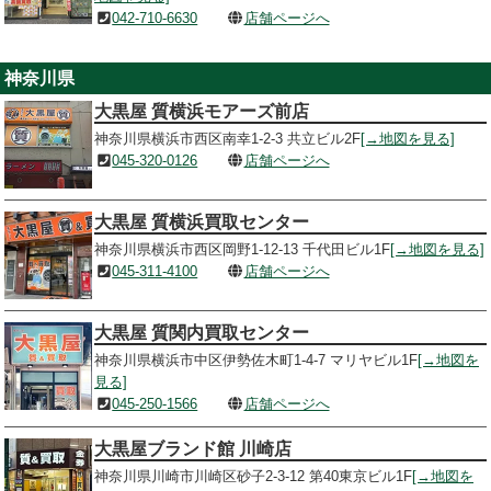
042-710-6630
店舗ページへ
神奈川県
大黒屋 質横浜モアーズ前店
神奈川県横浜市西区南幸1-2-3 共立ビル2F
[→地図を見る]
045-320-0126
店舗ページへ
大黒屋 質横浜買取センター
神奈川県横浜市西区岡野1-12-13 千代田ビル1F
[→地図を見る]
045-311-4100
店舗ページへ
大黒屋 質関内買取センター
神奈川県横浜市中区伊勢佐木町1-4-7 マリヤビル1F
[→地図を
見る]
045-250-1566
店舗ページへ
大黒屋ブランド館 川崎店
神奈川県川崎市川崎区砂子2-3-12 第40東京ビル1F
[→地図を