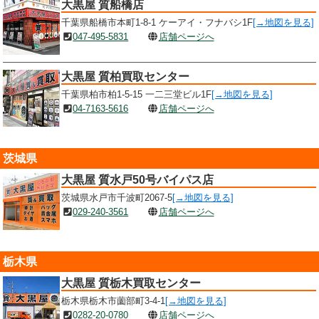
大黒屋 質船橋店
千葉県船橋市本町1-8-1 ケーアイ・フナバシ1F
[→地図を見る]
047-495-5831
店舗ページへ
大黒屋 質柏買取センター
千葉県柏市柏1-5-15 一二三堂ビル1F
[→地図を見る]
04-7163-5616
店舗ページへ
茨城県
大黒屋 質水戸50号バイパス店
茨城県水戸市千波町2067-5
[→地図を見る]
029-240-3561
店舗ページへ
栃木県
大黒屋 質栃木買取センター
栃木県栃木市薗部町3-4-1
[→地図を見る]
0282-20-0780
店舗ページへ