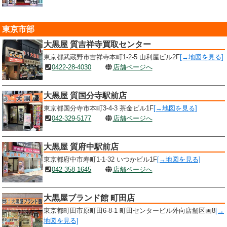
東京市部
大黒屋 質吉祥寺買取センター
東京都武蔵野市吉祥寺本町1-2-5 山利屋ビル2F
[→地図を見る]
0422-28-4030
店舗ページへ
大黒屋 質国分寺駅前店
東京都国分寺市本町3-4-3 茶金ビル1F
[→地図を見る]
042-329-5177
店舗ページへ
大黒屋 質府中駅前店
東京都府中市寿町1-1-32 いつかビル1F
[→地図を見る]
042-358-1645
店舗ページへ
大黒屋ブランド館 町田店
東京都町田市原町田6-8-1 町田センタービル外向店舗区画8
[→
地図を見る]