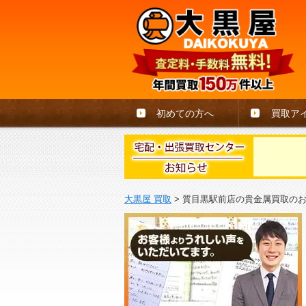
初めての方へ
買取ア
大黒屋 買取
>
質目黒駅前店の貴金属買取の