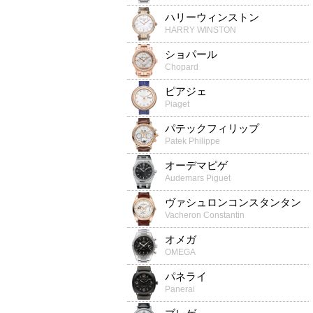
ハリーウィンストン
HARRY WINSTON
ショパール
Chopard
ピアジェ
Piaget
パテックフィリップ
Patek Philippe
オーデマピゲ
Audemars Piguet
ヴァシュロンコンスタンタン
Vacheron Constantin
オメガ
OMEGA
パネライ
Panerai