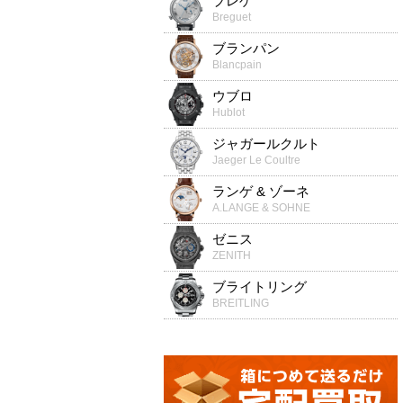
ブレゲ
Breguet
ブランパン
Blancpain
ウブロ
Hublot
ジャガールクルト
Jaeger Le Coultre
ランゲ & ゾーネ
A.LANGE & SOHNE
ゼニス
ZENITH
ブライトリング
BREITLING