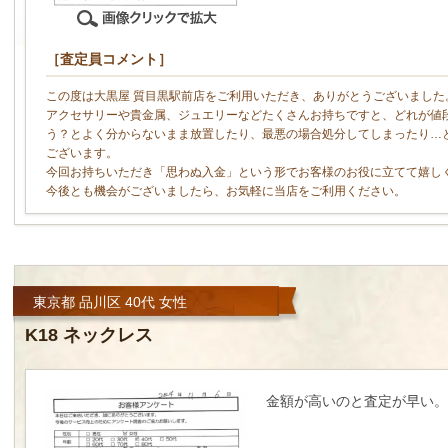
［査定員コメント］
この度は大黒屋 質目黒駅前店をご利用いただき、ありがとうございました
アクセサリーや貴金属、ジュエリーなどたくさんお持ちですと、どれが値
う？とよく分からないまま放置したり、最悪の場合処分してしまったり…
ございます。
今回お持ちいただき「思わぬ入金」という形でお客様のお役に立てて嬉し
今後とも機会がございましたら、お気軽に当店をご利用ください。
東京都 品川区 40代 女性
K18 ネックレス
金額が高いのと査定が早い。