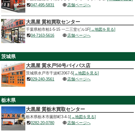
047-495-5831
店舗ページへ
大黒屋 質柏買取センター
千葉県柏市柏1-5-15 一二三堂ビル1F
[→地図を見る]
04-7163-5616
店舗ページへ
茨城県
大黒屋 質水戸50号バイパス店
茨城県水戸市千波町2067-5
[→地図を見る]
029-240-3561
店舗ページへ
栃木県
大黒屋 質栃木買取センター
栃木県栃木市薗部町3-4-1
[→地図を見る]
0282-20-0780
店舗ページへ