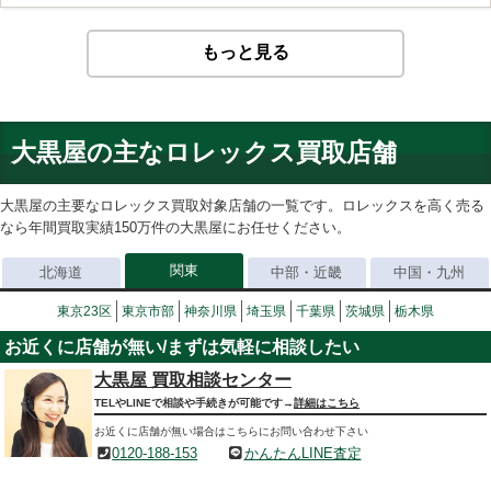
もっと見る
大黒屋の主なロレックス買取店舗
大黒屋の主要なロレックス買取対象店舗の一覧です。ロレックスを高く売る
なら年間買取実績150万件の大黒屋にお任せください。
関東
北海道
中部・近畿
中国・九州
東京23区
東京市部
神奈川県
埼玉県
千葉県
茨城県
栃木県
お近くに店舗が無い/まずは気軽に相談したい
大黒屋 買取相談センター
TELやLINEで相談や手続きが可能です→
詳細はこちら
お近くに店舗が無い場合はこちらにお問い合わせ下さい
0120-188-153
かんたんLINE査定