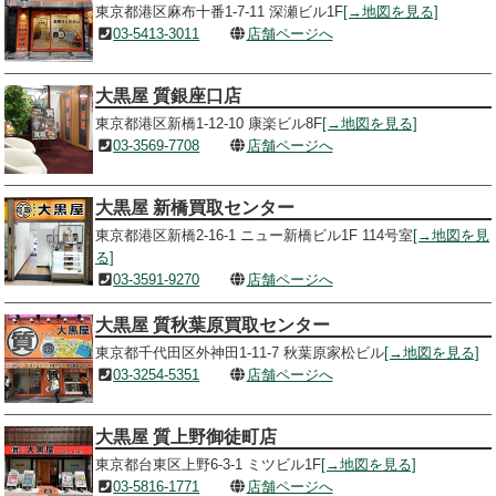
東京都港区麻布十番1-7-11 深瀬ビル1F
[→地図を見る]
03-5413-3011
店舗ページへ
大黒屋 質銀座口店
東京都港区新橋1-12-10 康楽ビル8F
[→地図を見る]
03-3569-7708
店舗ページへ
大黒屋 新橋買取センター
東京都港区新橋2-16-1 ニュー新橋ビル1F 114号室
[→地図を見
る]
03-3591-9270
店舗ページへ
大黒屋 質秋葉原買取センター
東京都千代田区外神田1-11-7 秋葉原家松ビル
[→地図を見る]
03-3254-5351
店舗ページへ
大黒屋 質上野御徒町店
東京都台東区上野6-3-1 ミツビル1F
[→地図を見る]
03-5816-1771
店舗ページへ