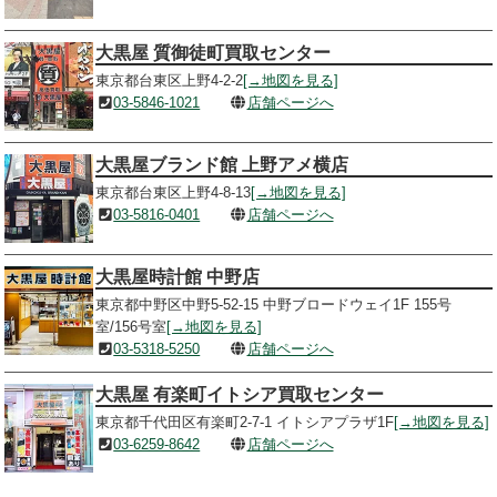
大黒屋 質御徒町買取センター
東京都台東区上野4-2-2
[→地図を見る]
03-5846-1021
店舗ページへ
大黒屋ブランド館 上野アメ横店
東京都台東区上野4-8-13
[→地図を見る]
03-5816-0401
店舗ページへ
大黒屋時計館 中野店
東京都中野区中野5-52-15 中野ブロードウェイ1F 155号
室/156号室
[→地図を見る]
03-5318-5250
店舗ページへ
大黒屋 有楽町イトシア買取センター
東京都千代田区有楽町2-7-1 イトシアプラザ1F
[→地図を見る]
03-6259-8642
店舗ページへ