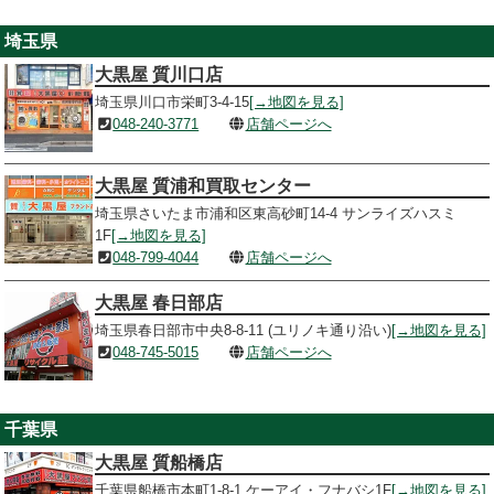
埼玉県
大黒屋 質川口店
埼玉県川口市栄町3-4-15
[→地図を見る]
048-240-3771
店舗ページへ
大黒屋 質浦和買取センター
埼玉県さいたま市浦和区東高砂町14-4 サンライズハスミ
1F
[→地図を見る]
048-799-4044
店舗ページへ
大黒屋 春日部店
埼玉県春日部市中央8-8-11 (ユリノキ通り沿い)
[→地図を見る]
048-745-5015
店舗ページへ
千葉県
大黒屋 質船橋店
千葉県船橋市本町1-8-1 ケーアイ・フナバシ1F
[→地図を見る]