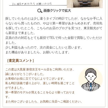
探していたものとは少し違うタイプの時計でしたが、なかなか手に入
らないから買ったものの、やはり第一希望があきらめきれず、売却先
を探していたところ、こちらのお店のブログを見つけ、東京観光がて
ら新宿まで来ました。
店員の方の対応もとても親切でTELで伺った金額で買取していただけ
ました。
少し利益もあったので、次の資金にしたいと思います。
また機会がありましたら、お願いいたします。
［査定員コメント］
この度は大黒屋 新宿京王モール店をご利用いただき、
誠にありがとうございました。
お客様のお役に立ててなによりでございます。
私も時計談義で盛り上がり、楽しい時間を過ごすこと
ができました。
第一希望のモデルが買えることを心より願っておりま
す。
また何かございましたら、お気軽に当店へご相談ください。