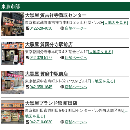
東京市部
大黒屋 質吉祥寺買取センター
東京都武蔵野市吉祥寺本町1-2-5 山利屋ビル2F
[→地図を見る]
0422-28-4030
店舗ページへ
大黒屋 質国分寺駅前店
東京都国分寺市本町3-4-3 茶金ビル1F
[→地図を見る]
042-329-5177
店舗ページへ
大黒屋 質府中駅前店
東京都府中市寿町1-1-32 いつかビル1F
[→地図を見る]
042-358-1645
店舗ページへ
大黒屋ブランド館 町田店
東京都町田市原町田6-8-1 町田センタービル外向店舗区画8
[→
地図を見る]
042-710-6630
店舗ページへ