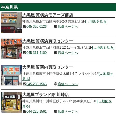
神奈川県
大黒屋 質横浜モアーズ前店
神奈川県横浜市西区南幸1-2-3 共立ビル2F
[→地図を見る]
045-320-0126
店舗ページへ
大黒屋 質横浜買取センター
神奈川県横浜市西区岡野1-12-13 千代田ビル1F
[→地図を見る]
045-311-4100
店舗ページへ
大黒屋 質関内買取センター
神奈川県横浜市中区伊勢佐木町1-4-7 マリヤビル1F
[→地図を
見る]
045-250-1566
店舗ページへ
大黒屋ブランド館 川崎店
神奈川県川崎市川崎区砂子2-3-12 第40東京ビル1F
[→地図を
見る]
044-223-1561
店舗ページへ