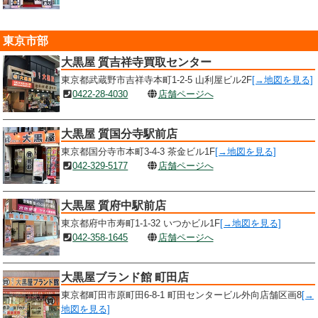
東京市部
大黒屋 質吉祥寺買取センター
東京都武蔵野市吉祥寺本町1-2-5 山利屋ビル2F
[→地図を見る]
0422-28-4030
店舗ページへ
大黒屋 質国分寺駅前店
東京都国分寺市本町3-4-3 茶金ビル1F
[→地図を見る]
042-329-5177
店舗ページへ
大黒屋 質府中駅前店
東京都府中市寿町1-1-32 いつかビル1F
[→地図を見る]
042-358-1645
店舗ページへ
大黒屋ブランド館 町田店
東京都町田市原町田6-8-1 町田センタービル外向店舗区画8
[→
地図を見る]