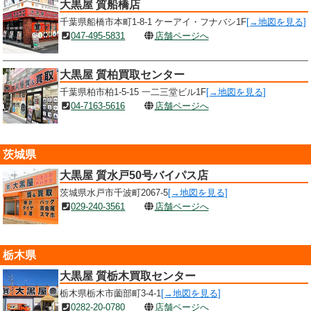
大黒屋 質船橋店
千葉県船橋市本町1-8-1 ケーアイ・フナバシ1F
[→地図を見る]
047-495-5831
店舗ページへ
大黒屋 質柏買取センター
千葉県柏市柏1-5-15 一二三堂ビル1F
[→地図を見る]
04-7163-5616
店舗ページへ
茨城県
大黒屋 質水戸50号バイパス店
茨城県水戸市千波町2067-5
[→地図を見る]
029-240-3561
店舗ページへ
栃木県
大黒屋 質栃木買取センター
栃木県栃木市薗部町3-4-1
[→地図を見る]
0282-20-0780
店舗ページへ