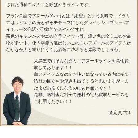
された通称白ダミエと呼ばれるラインです。
フランス語でアズール(Azur)とは『紺碧』という意味で、イタリ
アはリビエラの海と砂をモチーフにしたグレイッシュブルー×ア
イボリーの色調が印象的で爽やかですね。
茶色のキャンバスや黒のグラフィット等、濃い色のダミエのお品
物が多い中、使う季節も選ばないこの白いアズールのアイテムは
なかなか人と被りにくくお洒落に決めると素敵でしょうね。
大黒屋ではそんなダミエアズールラインを高価買
取しております！！
白いアイテムなのでお使いになっている内に多少
汚れの目立ちや傷みも出てくると思いますが、ま
だまだお捨てになるのは勿体無いです！
是非、送料査定料全て無料の宅配買取サービスを
ご利用ください！！
査定員 吉田