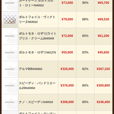
カードケース ポルトカル
¥73,000
90%
¥65,700
ト・ロミー
N40922
ポルトフォイユ・ヴィクト
¥79,000
88%
¥69,520
リーヌ
N64022
ポルトモネ・ロザリ(ライト
¥72,000
85%
¥61,200
ブリス・クリーム)
N40949
ポルトモネ・ロザリ
¥55,000
83%
¥45,650
N61276
アルマBB
¥326,000
82%
¥267,320
N40902
スピーディ・バンドリエー
¥376,000
80%
¥300,800
ル20
N40950
ナノ・スピーディ
¥308,000
80%
¥246,400
N40918
ポルトフォイユ・クレマン