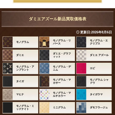
ダミエアズール新品買取価格表
更新日:
2026年8月6日
モノグラム・リ
モノグラム・エ
モノグラム
バース
クリプス
ダミエ・グラフ
ダミエ
ダミエ アズール
ィット
モノグラム・ア
モノグラム・デ
エピ
ンプラント
ニム
モノグラム・マ
モノグラム シャ
タイガ
カサー
ドウ
モノグラム・マ
マヒナ
タイガラマ
ルチカラー
モノグラム・ミ
ミニグラム
ダモフラ―ジュ
ッドナイト