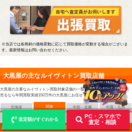
※当店では各商材の価格変動に応じて買取価格が変動する場合がございま
す。最新情報はお問い合わせください。
大黒屋の主なルイヴィトン買取店舗
LINE
大黒屋の主要なルイヴィトン買取対象店舗の一覧です。ルイヴィトンを高く
メール査定
査定
売るなら年間買取実績150万件の大黒屋にお任せください。
出張買取
宅配買取を申込む
関東
北海道
中部・近畿
中国・九州
PC・スマホで
東京23区
東京市部
神奈川県
埼玉県
千葉県
茨城県
栃木県
査定額がすぐわかる
査定・相談
お近くに店舗が無い/まずは気軽に相談したい