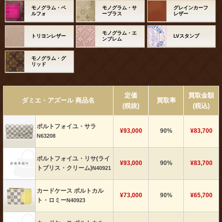
モノグラム・ペ
モノグラム・サ
グレインカーフ
ルフォ
ープラス
レザー
モノグラム・エ
トリヨンレザー
LVスタンプ
ンブレム
モノグラム・グ
リッド
定価
買取金額
ダミエ・アズール 商品名
買取率
(税抜)
(税込)
ポルトフォイユ・サラ
¥93,000
90%
¥83,700
N63208
ポルトフォイユ・リサ(ライ
¥93,000
90%
¥83,700
トブリス・クリーム)
N40921
カードケース ポルトカル
¥73,000
90%
¥65,700
ト・ロミー
N40923