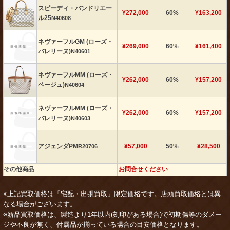
スピーディ・バンドリエー
¥272,000
60%
¥163,200
ル25
N40608
ネヴァーフルGM (ローズ・
¥269,000
60%
¥161,400
バレリーヌ)
N40601
ネヴァーフルMM (ローズ・
¥262,000
60%
¥157,200
ベージュ)
N40604
ネヴァーフルMM (ローズ・
¥262,000
60%
¥157,200
バレリーヌ)
N40603
アジェンダPM
¥57,000
50%
¥28,500
R20706
その他商品
お問合せください
※上記買取価格は「宅配・出張買取」限定価格です。店頭買取価格とは異
なる場合がございます。
※新品買取価格は、製造より1年以内(刻印がある場合)で初期傷等のダメー
ジや不良が無く、付属品が揃っている場合の目安価格となります。