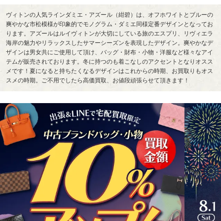
ヴィトンの人気ラインダミエ・アズール（紺碧）は、オフホワイトとブルーの
爽やかな市松模様が印象的でモノグラム・ダミエ同様定番デザインとなってお
ります。アズールはルイヴィトンが大切にしている旅のエスプリ、リヴィエラ
海岸の魅力やリラックスしたサマーシーズンを表現したデザイン。爽やかなデ
ザインは男女共にご使用して頂け、バッグ・財布・小物・洋服など様々なアイ
テムが販売されております。冬に持つのも着こなしのアクセントとなりオスス
メです！夏になると持ちたくなるデザインはこれからの時期、お買取りもオス
スメの時期。ご不用でしたら高価買取、お値段頑張らせて頂きます！