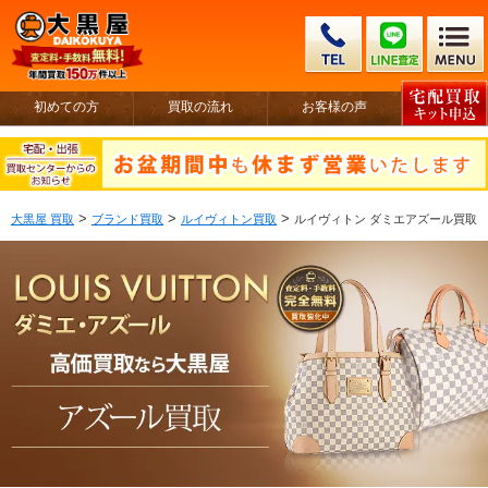
初めての方
買取の流れ
お客様の声
>
>
>
大黒屋 買取
ブランド買取
ルイヴィトン買取
ルイヴィトン ダミエアズール買取