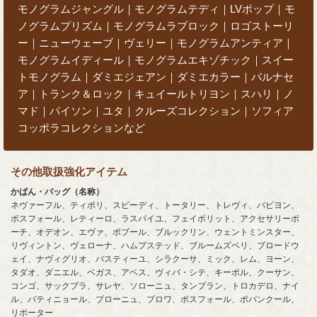
モノグラムジャングル｜モノグラムテディ｜LVポップ｜モ
ノグラムプリズム｜モノグラムラブロック｜ロゴストーリ
ー｜ニューウェーブ｜ヴェリー｜モノグラムアンティア｜
モノグラムイディール｜モノグラムエキゾチック｜スイー
トモノグラム｜ダミエジェアン｜ダミエカラー｜パルナセ
ア｜トランク＆ロック｜キュイールトリヨン｜スハリ｜ノ
マド｜パイソン｜ユタ｜クルーズコレクション｜ソフィア
コッポラコレクションなど
その他取扱強化アイテム
かばん・バッグ（名称）
ネヴァーフル、ティボリ、スピーディ、トータリー、トレヴィ、パピヨン、
ボスフォール、レティーロ、ラスパイユ、フェイボリット、アクセサリーポ
ーチ、オデオン、エヴァ、ボブール、ブルックリン、ウェントミンスター、
リヴィントン、ヴェローナ、ハムプステッド、ブルームズベリ、ブロードウ
ェイ、ナヴィグリオ、バスティーユ、シラクーサ、ミック、レム、ヨーン、
タダオ、ダニエル、ベガス、アベス、ヴィバ・シテ、キーポル、クーサン、
コンゴ、サックプラ、サレヤ、ソローニュ、タンブラン、トロカデロ、ナイ
ル、バティニョール、ブローニュ、ブロワ、ボスフォール、ポパンクール、
リポーター