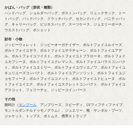
かばん・バッグ（形状・種類）
ハンドバッグ、ショルダーバッグ、ボストンバッグ、リュックサック、トー
トバッグ、バックパック、クラッチバッグ、セカンドバッグ、バニティバッ
グ、キャリーバッグ、ビジネスバッグ、スーツケース、ジュエリーポーチ、
ウエストバッグ、ポシェット
財布・小物
ジッピーウォレット、ジッピーオーガナイザー、ポルトフォイユルイーズ、
ポルトフォイユサラ、ポルトフォイユサラチェーン、ポルトフォイユアデ
ル、ポルトフォイユツイスト、ポルトフォイユトブラローネ、ポルトフォイ
ユカプシーヌ、ポルトフォイユクレマンス、ポルトフォイユパラスコンパク
ト、ポルトフォイユエミリー、ポルトフォイユヴィエノワ、ポルトフォイユ
キュリユーズコンパクト、ポルトフォイユアンソリット、ポルトフォイユジ
ョセフィーヌ、ポルトフォイユコメット、ポルトフォイユドヒューヌ、ポル
トフォイユイエナ、ポルトフォイユスクレットコンパクト、ポルトフォイユ
アスコット、フェリーチェ、ジッピーコインパース
その他
腕時計（
タンブール
、アンプリーズ、スピーディ、LVフィフティファイブ、
モントルダンテルドゥモノグラム）、ジュエリー、靴・サンダル・ブーツ、
ジャケット、トップス、ボトムス、携帯ストラップ