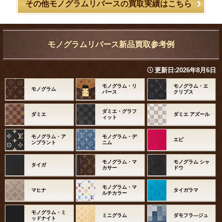
その他モノグラムリバースの買取実績はこちら
モノグラムリバース新品買取参考例
更新日:
2026年8月6日
モノグラム・リ
モノグラム・エ
モノグラム
バース
クリプス
ダミエ・グラフ
ダミエ
ダミエ アズール
ィット
モノグラム・ア
モノグラム・デ
エピ
ンプラント
ニム
モノグラム・マ
モノグラム シャ
タイガ
カサー
ドウ
モノグラム・マ
マヒナ
タイガラマ
ルチカラー
モノグラム・ミ
ミニグラム
ダモフラ―ジュ
ッドナイト