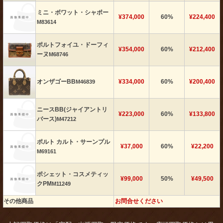
ミニ・ボワット・シャポー
¥374,000
60%
¥224,400
M83614
ポルトフォイユ・ドーフィ
¥354,000
60%
¥212,400
ーヌ
M68746
オンザゴーBB
¥334,000
60%
¥200,400
M46839
ニースBB(ジャイアントリ
¥223,000
60%
¥133,800
バース)
M47212
ポルト カルト・サーンプル
¥37,000
60%
¥22,200
M69161
ポシェット・コスメティッ
¥99,000
50%
¥49,500
クPM
M11249
その他商品
お問合せください