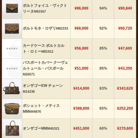
ポルトフォイユ・ヴィクト
¥86,000
94%
¥80,840
リーヌ
M81557
ポルトモネ・ロザリ
¥66,000
92%
¥60,720
M82333
カードケース ポルトカル
¥56,000
85%
¥47,600
ト・ロミー
M81912
パスポートカバー クーヴェ
ルトュール・パスポール
¥51,000
85%
¥43,350
M26571
オンザゴーEW チェーン
¥414,000
83%
¥343,620
M14236
ポシェット・メティス
¥388,000
65%
¥252,200
MM
M44876
オンザゴーMM
¥451,000
60%
¥270,600
M45321