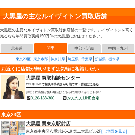
大黒屋の主なルイヴィトン買取店舗
大黒屋の主要なルイヴィトン買取対象店舗の一覧です。ルイヴィトンを高く
売るなら年間買取実績150万件の大黒屋にお任せください。
関東
北海道
中部・近畿
中国・九州
東京23区
東京市部
神奈川県
埼玉県
千葉県
茨城県
栃木県
お近くに店舗が無い/まずは気軽に相談したい
大黒屋 買取相談センター
TELやLINEで相談や手続きが可能です→
詳細はこちら
お近くに店舗が無い場合はこちらにお問い合わせ下さい
0120-188-300
かんたんLINE査定
東京23区
大黒屋 質東京駅前店
東京都中央区八重洲1-6-19 第二大黒ビル2F
[→地図を見る]