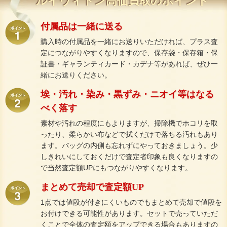
ルイヴィトン高価買取のポイント
付属品は一緒に送る
購入時の付属品を一緒にお送りいただければ、プラス査
定につながりやすくなりますので、保存袋・保存箱・保
証書・ギャランティカード・カデナ等があれば、ぜひ一
緒にお送りください。
埃・汚れ・染み・黒ずみ・ニオイ等はなる
べく落す
素材や汚れの程度にもよりますが、掃除機でホコリを取
ったり、柔らかい布などで拭くだけで落ちる汚れもあり
ます。バッグの内側も忘れずにやっておきましょう。少
しきれいにしておくだけで査定者印象も良くなりますの
で当然査定額UPにもつながりやすくなります。
まとめて売却で査定額UP
1点では値段が付きにくいものでもまとめて売却で値段を
お付けできる可能性があります。セットで売っていただ
くことで全体の査定額をアップできる場合もありますの