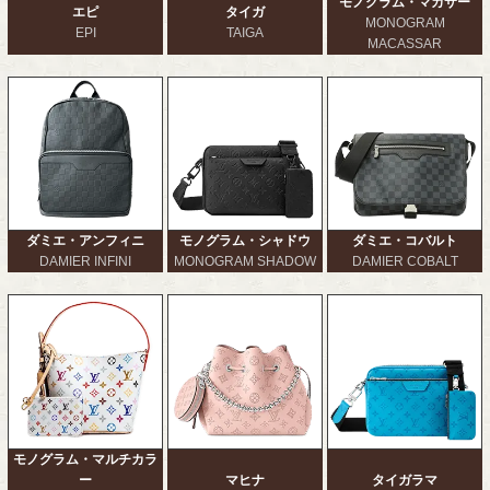
モノグラム・マカサー
エピ
タイガ
MONOGRAM
EPI
TAIGA
MACASSAR
ダミエ・アンフィニ
モノグラム・シャドウ
ダミエ・コバルト
DAMIER INFINI
MONOGRAM SHADOW
DAMIER COBALT
モノグラム・マルチカラ
ー
マヒナ
タイガラマ