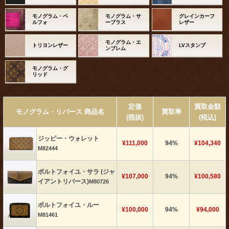
モノグラム・ペ
モノグラム・サ
グレインカーフ
ルフォ
ープラス
レザー
モノグラム・エ
トリヨンレザー
LVスタンプ
ンブレム
モノグラム・グ
リッド
定価
買取金額
モノグラム・リバース 商品名
買取率
(税抜)
(税込)
ジッピー・ウォレット
¥111,000
94%
¥104,340
M82444
ポルトフォイユ・サラ (ジャ
¥107,000
94%
¥100,580
イアントリバース)
M80726
ポルトフォイユ・ルー
¥100,000
94%
¥94,000
M81461