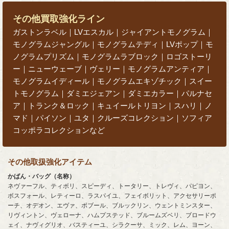
その他買取強化ライン
ガストンラベル｜LVエスカル｜ジャイアントモノグラム｜
モノグラムジャングル｜モノグラムテディ｜LVポップ｜モ
ノグラムプリズム｜モノグラムラブロック｜ロゴストーリ
ー｜ニューウェーブ｜ヴェリー｜モノグラムアンティア｜
モノグラムイディール｜モノグラムエキゾチック｜スイー
トモノグラム｜ダミエジェアン｜ダミエカラー｜パルナセ
ア｜トランク＆ロック｜キュイールトリヨン｜スハリ｜ノ
マド｜パイソン｜ユタ｜クルーズコレクション｜ソフィア
コッポラコレクションなど
その他取扱強化アイテム
かばん・バッグ（名称）
ネヴァーフル、ティボリ、スピーディ、トータリー、トレヴィ、パピヨン、
ボスフォール、レティーロ、ラスパイユ、フェイボリット、アクセサリーポ
ーチ、オデオン、エヴァ、ボブール、ブルックリン、ウェントミンスター、
リヴィントン、ヴェローナ、ハムプステッド、ブルームズベリ、ブロードウ
ェイ、ナヴィグリオ、バスティーユ、シラクーサ、ミック、レム、ヨーン、