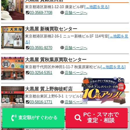
東京都港区新橋1-12-10 康楽ビル8F
[→地図を見る]
03-3569-7708
店舗ページへ
大黒屋 新橋買取センター
東京都港区新橋2-16-1 ニュー新橋ビル1F 114号室
[→地図を見
る]
03-3591-9270
店舗ページへ
大黒屋 質秋葉原買取センター
東京都千代田区外神田1-11-7 秋葉原家松ビル
[→地図を見る]
03-3254-5351
店舗ページへ
LINE
メール査定
査定
大黒屋 質上野御徒町店
東京都台東区上野6-3-1 ミツビル1F
[→地図を見る]
03-5816-1771
店舗ページへ
出張買取
宅配買取を申込む
PC・スマホで
査定額がすぐわかる
大黒屋 質御徒町買取センター
査定・相談
東京都台東区上野4-2-2
[→地図を見る]