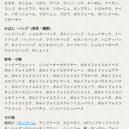
タダオ、ダニエル、ベガス、アベス、ヴィバ・シテ、キーポル、クーサン、
コンゴ、サックプラ、サレヤ、ソローニュ、タンブラン、トロカデロ、ナイ
ル、バティニョール、ブローニュ、ブロワ、ボスフォール、ポパンクール、
リポーター
かばん・バッグ（形状・種類）
ハンドバッグ、ショルダーバッグ、ボストンバッグ、リュックサック、トー
トバッグ、バックパック、クラッチバッグ、セカンドバッグ、バニティバッ
グ、キャリーバッグ、ビジネスバッグ、スーツケース、ジュエリーポーチ、
ウエストバッグ、ポシェット
財布・小物
ジッピーウォレット、ジッピーオーガナイザー、ポルトフォイユルイーズ、
ポルトフォイユサラ、ポルトフォイユサラチェーン、ポルトフォイユアデ
ル、ポルトフォイユツイスト、ポルトフォイユトブラローネ、ポルトフォイ
ユカプシーヌ、ポルトフォイユクレマンス、ポルトフォイユパラスコンパク
ト、ポルトフォイユエミリー、ポルトフォイユヴィエノワ、ポルトフォイユ
キュリユーズコンパクト、ポルトフォイユアンソリット、ポルトフォイユジ
ョセフィーヌ、ポルトフォイユコメット、ポルトフォイユドヒューヌ、ポル
トフォイユイエナ、ポルトフォイユスクレットコンパクト、ポルトフォイユ
アスコット、フェリーチェ、ジッピーコインパース
その他
腕時計（
タンブール
、アンプリーズ、スピーディ、LVフィフティファイブ、
モントルダンテルドゥモノグラム）、ジュエリー、靴・サンダル・ブーツ、