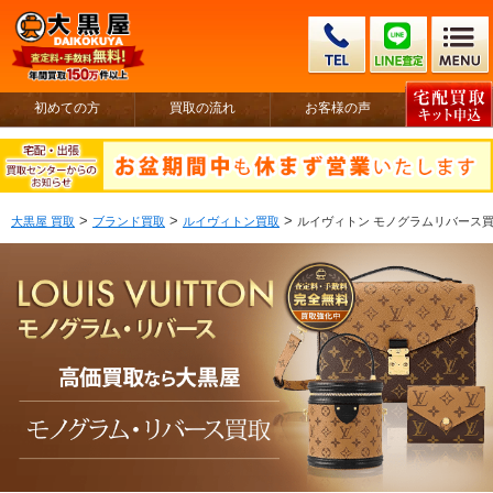
初めての方
買取の流れ
お客様の声
>
>
>
大黒屋 買取
ブランド買取
ルイヴィトン買取
ルイヴィトン モノグラムリバース