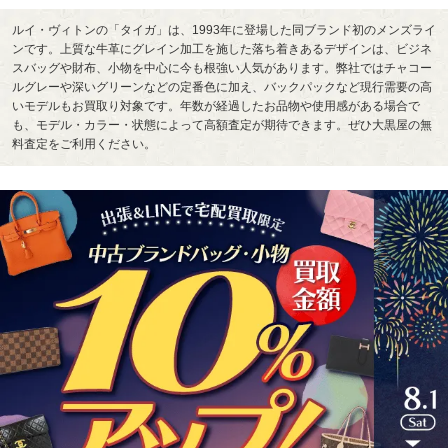
ルイ・ヴィトンの「タイガ」は、1993年に登場した同ブランド初のメンズライ
ンです。上質な牛革にグレイン加工を施した落ち着きあるデザインは、ビジネ
スバッグや財布、小物を中心に今も根強い人気があります。弊社ではチャコー
ルグレーや深いグリーンなどの定番色に加え、バックパックなど現行需要の高
いモデルもお買取り対象です。年数が経過したお品物や使用感がある場合で
も、モデル・カラー・状態によって高額査定が期待できます。ぜひ大黒屋の無
料査定をご利用ください。