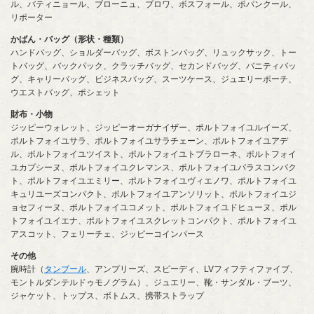
ル、バティニョール、ブローニュ、ブロワ、ボスフォール、ポパンクール、
リポーター
かばん・バッグ（形状・種類）
ハンドバッグ、ショルダーバッグ、ボストンバッグ、リュックサック、トー
トバッグ、バックパック、クラッチバッグ、セカンドバッグ、バニティバッ
グ、キャリーバッグ、ビジネスバッグ、スーツケース、ジュエリーポーチ、
ウエストバッグ、ポシェット
財布・小物
ジッピーウォレット、ジッピーオーガナイザー、ポルトフォイユルイーズ、
ポルトフォイユサラ、ポルトフォイユサラチェーン、ポルトフォイユアデ
ル、ポルトフォイユツイスト、ポルトフォイユトブラローネ、ポルトフォイ
ユカプシーヌ、ポルトフォイユクレマンス、ポルトフォイユパラスコンパク
ト、ポルトフォイユエミリー、ポルトフォイユヴィエノワ、ポルトフォイユ
キュリユーズコンパクト、ポルトフォイユアンソリット、ポルトフォイユジ
ョセフィーヌ、ポルトフォイユコメット、ポルトフォイユドヒューヌ、ポル
トフォイユイエナ、ポルトフォイユスクレットコンパクト、ポルトフォイユ
アスコット、フェリーチェ、ジッピーコインパース
その他
腕時計（
タンブール
、アンプリーズ、スピーディ、LVフィフティファイブ、
モントルダンテルドゥモノグラム）、ジュエリー、靴・サンダル・ブーツ、
ジャケット、トップス、ボトムス、携帯ストラップ