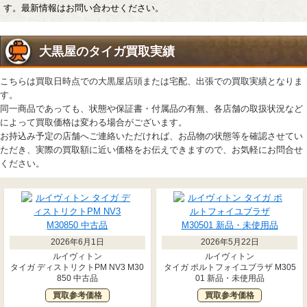
す。最新情報はお問い合わせください。
大黒屋のタイガ買取実績
こちらは買取日時点での大黒屋店頭または宅配、出張での買取実績となりま
す。
同一商品であっても、状態や保証書・付属品の有無、各店舗の取扱状況など
によって買取価格は変わる場合がございます。
お持込み予定の店舗へご連絡いただければ、お品物の状態等を確認させてい
ただき、実際の買取額に近い価格をお伝えできますので、お気軽にお問合せ
ください。
2026年6月1日
2026年5月22日
ルイヴィトン
ルイヴィトン
タイガ ディストリクトPM NV3 M30
タイガ ポルトフォイユブラザ M305
850 中古品
01 新品・未使用品
買取参考価格
買取参考価格