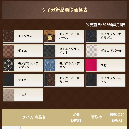
タイガ新品買取価格表
更新日:
2026年8月6日
モノグラム・リ
モノグラム・エ
モノグラム
バース
クリプス
ダミエ・グラフ
ダミエ
ダミエ アズール
ィット
モノグラム・ア
モノグラム・デ
エピ
ンプラント
ニム
モノグラム・マ
モノグラム シャ
タイガ
カサー
ドウ
マヒナ
定価
買取金額
タイガ 商品名
買取率
(税抜)
(税込)