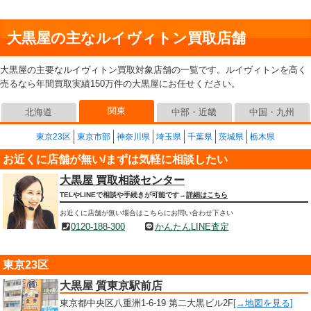
大黒屋の主なルイヴィトン買取店舗
大黒屋の主要なルイヴィトン買取対象店舗の一覧です。ルイヴィトンを高く
売るなら年間買取実績150万件の大黒屋にお任せください。
関東
北海道
中部・近畿
中国・九州
東京23区
東京市部
神奈川県
埼玉県
千葉県
茨城県
栃木県
お近くに店舗が無い/まずは気軽に相談したい
大黒屋 買取相談センター
TELやLINEで相談や手続きが可能です→
詳細はこちら
お近くに店舗が無い場合はこちらにお問い合わせ下さい
0120-188-300
かんたんLINE査定
東京23区
大黒屋 質東京駅前店
東京都中央区八重洲1-6-19 第二大黒ビル2F
[→地図を見る]