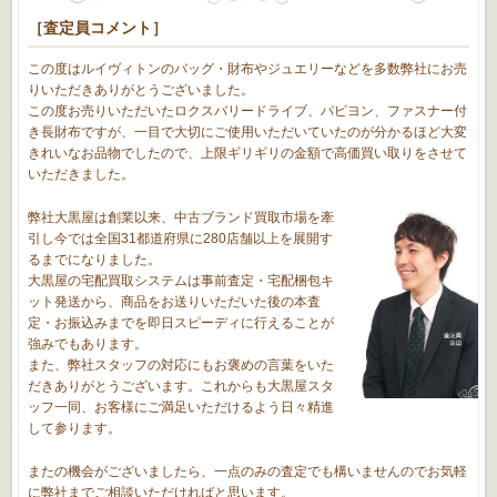
［査定員コメント］
この度はルイヴィトンのバッグ・財布やジュエリーなどを多数弊社にお売
りいただきありがとうございました。
この度お売りいただいたロクスバリードライブ、パピヨン、ファスナー付
き長財布ですが、一目で大切にご使用いただいていたのが分かるほど大変
きれいなお品物でしたので、上限ギリギリの金額で高価買い取りをさせて
いただきました。
弊社大黒屋は創業以来、中古ブランド買取市場を牽
引し今では全国31都道府県に280店舗以上を展開す
るまでになりました。
大黒屋の宅配買取システムは事前査定・宅配梱包キ
ット発送から、商品をお送りいただいた後の本査
定・お振込みまでを即日スピーディに行えることが
強みでもあります。
また、弊社スタッフの対応にもお褒めの言葉をいた
だきありがとうございます。これからも大黒屋スタ
ッフ一同、お客様にご満足いただけるよう日々精進
して参ります。
またの機会がございましたら、一点のみの査定でも構いませんのでお気軽
に弊社までご相談いただければと思います。