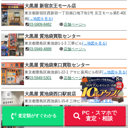
大黒屋 新宿京王モール店
東京都新宿区西新宿一丁目南口地下街1号 京王モール第E-4区
画
[→地図を見る]
03-5909-8482
店舗ページへ
大黒屋 質池袋買取センター
東京都豊島区東池袋1-1-3 三華ビル
[→地図を見る]
03-5949-4888
店舗ページへ
大黒屋 質池袋東口買取センター
東京都豊島区南池袋1-22-1 アサヒ薬局ビルB1F
[→地図を見る]
03-5949-5301
店舗ページへ
LINE
メール査定
査定
大黒屋 質池袋西口駅前店
東京都豊島区西池袋1-15-8 三仲ビル5F
[→地図を見る]
出張買取
宅配買取を申込む
03-5928-8277
店舗ページへ
PC・スマホで
査定額がすぐわかる
査定・相談
大黒屋 質渋谷店