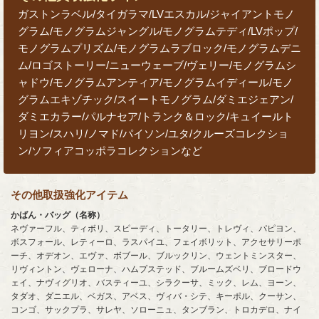
ガストンラベル/タイガラマ/LVエスカル/ジャイアントモノ
グラム/モノグラムジャングル/モノグラムテディ/LVポップ/
モノグラムプリズム/モノグラムラブロック/モノグラムデニ
ム/ロゴストーリー/ニューウェーブ/ヴェリー/モノグラムシ
ャドウ/モノグラムアンティア/モノグラムイディール/モノ
グラムエキゾチック/スイートモノグラム/ダミエジェアン/
ダミエカラー/パルナセア/トランク＆ロック/キュイールト
リヨン/スハリ/ノマド/パイソン/ユタ/クルーズコレクショ
ン/ソフィアコッポラコレクションなど
その他取扱強化アイテム
かばん・バッグ（名称）
ネヴァーフル、ティボリ、スピーディ、トータリー、トレヴィ、パピヨン、
ボスフォール、レティーロ、ラスパイユ、フェイボリット、アクセサリーポ
ーチ、オデオン、エヴァ、ボブール、ブルックリン、ウェントミンスター、
リヴィントン、ヴェローナ、ハムプステッド、ブルームズベリ、ブロードウ
ェイ、ナヴィグリオ、バスティーユ、シラクーサ、ミック、レム、ヨーン、
タダオ、ダニエル、ベガス、アベス、ヴィバ・シテ、キーポル、クーサン、
コンゴ、サックプラ、サレヤ、ソローニュ、タンブラン、トロカデロ、ナイ