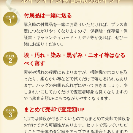
ルイヴィトン高価買取のポイント
付属品は一緒に送る
購入時の付属品を一緒にお送りいただければ、プラス査
定につながりやすくなりますので、保存袋・保存箱・保
証書・ギャランティカード・カデナ等があれば、ぜひ一
緒にお送りください。
埃・汚れ・染み・黒ずみ・ニオイ等はなる
べく落す
素材や汚れの程度にもよりますが、掃除機でホコリを取
ったり、柔らかい布などで拭くだけで落ちる汚れもあり
ます。バッグの内側も忘れずにやっておきましょう。少
しきれいにしておくだけで査定者印象も良くなりますの
で当然査定額UPにもつながりやすくなります。
まとめて売却で査定額UP
1点では値段が付きにくいものでもまとめて売却で値段を
お付けできる可能性があります。セットで売っていただ
くことで全体の査定額をアップできる場合もありますの