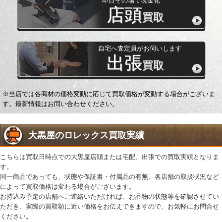
即日その場で現金化
店頭
買取
自宅へ査定員がお伺いします
出張
買取
※当店では各商材の価格変動に応じて買取価格が変動する場合がございま
す。最新情報はお問い合わせください。
大黒屋のロレックス買取実績
こちらは買取日時点での大黒屋店頭または宅配、出張での買取実績となりま
す。
同一商品であっても、状態や保証書・付属品の有無、各店舗の取扱状況など
によって買取価格は変わる場合がございます。
お持込み予定の店舗へご連絡いただければ、お品物の状態等を確認させてい
ただき、実際の買取額に近い価格をお伝えできますので、お気軽にお問合せ
ください。