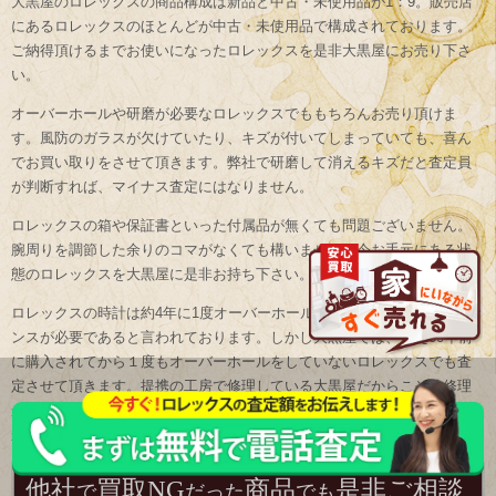
大黒屋のロレックスの商品構成は新品と中古・未使用品が1：9。販売店
にあるロレックスのほとんどが中古・未使用品で構成されております。
ご納得頂けるまでお使いになったロレックスを是非大黒屋にお売り下さ
い。
オーバーホールや研磨が必要なロレックスでももちろんお売り頂けま
す。風防のガラスが欠けていたり、キズが付いてしまっていても、喜ん
でお買い取りをさせて頂きます。弊社で研磨して消えるキズだと査定員
が判断すれば、マイナス査定にはなりません。
ロレックスの箱や保証書といった付属品が無くても問題ございません。
腕周りを調節した余りのコマがなくても構いません。今お手元にある状
態のロレックスを大黒屋に是非お持ち下さい。
LINE
メール査定
査定
ロレックスの時計は約4年に1度オーバーホール(分解掃除)というメンテナ
ンスが必要であると言われております。しかし大黒屋では、例え30年前
に購入されてから１度もオーバーホールをしていないロレックスでも査
出張買取
宅配買取を申込む
定させて頂きます。提携の工房で修理している大黒屋だからこそ、修理
が必要なロレックスでも高額査定が可能です。「古いから…」「もう動
かないから…」と諦めず、是非大黒屋へお持ち下さい。
他社
買取NG
商品
是非ご相談
で
だった
でも