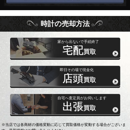
時計
の
売却方法
家から出ないで手続終了
宅配
買取
即日その場で現金化
店頭
買取
自宅へ査定員がお伺いします
出張
買取
※当店では各商材の価格変動に応じて買取価格が変動する場合がございま