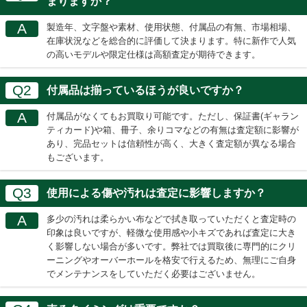
まりますか？
A
製造年、文字盤や素材、使用状態、付属品の有無、市場相場、
在庫状況などを総合的に評価して決まります。特に新作で人気
の高いモデルや限定仕様は高額査定が期待できます。
Q2
付属品は揃っているほうが良いですか？
A
付属品がなくてもお買取り可能です。ただし、保証書(ギャラン
ティカード)や箱、冊子、余りコマなどの有無は査定額に影響が
あり、完品セットは信頼性が高く、大きく査定額が異なる場合
もございます。
Q3
使用による傷や汚れは査定に影響しますか？
A
多少の汚れは柔らかい布などで拭き取っていただくと査定時の
印象は良いですが、軽微な使用感や小キズであれば査定に大き
く影響しない場合が多いです。弊社では買取後に専門的にクリ
ーニングやオーバーホールを格安で行えるため、無理にご自身
でメンテナンスをしていただく必要はございません。