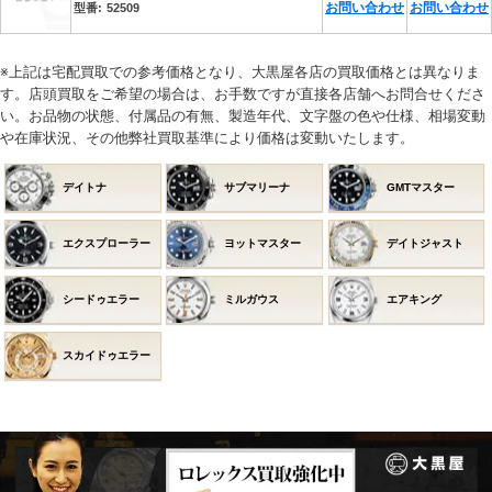
お問い合わせ
お問い合わせ
52509
※上記は宅配買取での参考価格となり、大黒屋各店の買取価格とは異なりま
す。店頭買取をご希望の場合は、お手数ですが直接各店舗へお問合せくださ
い。お品物の状態、付属品の有無、製造年代、文字盤の色や仕様、相場変動
や在庫状況、その他弊社買取基準により価格は変動いたします。
デイトナ
サブマリーナ
GMTマスター
エクスプローラー
ヨットマスター
デイトジャスト
シードゥエラー
ミルガウス
エアキング
スカイドゥエラー