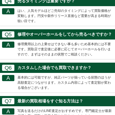
Q4
売るタイミングは重要ですか？
A
はい、人気モデルほどご売却のタイミングによって買取価格が
変動します。円安や新作リリース直後など需要が高まる時期が
狙い目です。
Q5
修理やオーバーホールをしてから売るべきですか？
A
修理費用以上の上乗せはできない事も多いため基本的には不要
です。買取店で査定後に必要に応じてオーバーホールを行いま
すので、まずはそのままの状態でご相談ください。
Q6
カスタムした場合でも買取できますか？
A
基本的には可能ですが、純正パーツが揃っている状態のほうが
高額査定につながります。カスタム内容によって査定額が変わ
る場合がございます。
Q7
最新の買取相場をすぐ知る方法は？
A
写真を送るだけのLINE査定がおすすめです。専門鑑定士が最新