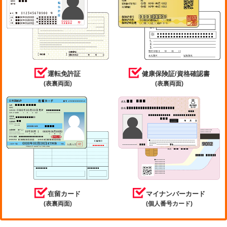
運転免許証
健康保険証/資格確認書
(表裏両面)
(表裏両面)
在留カード
マイナンバーカード
(表裏両面)
(個人番号カード)