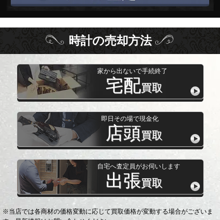
時計
の
売却方法
家から出ないで手続終了
宅配
買取
即日その場で現金化
店頭
買取
自宅へ査定員がお伺いします
出張
買取
※当店では各商材の価格変動に応じて買取価格が変動する場合がございま