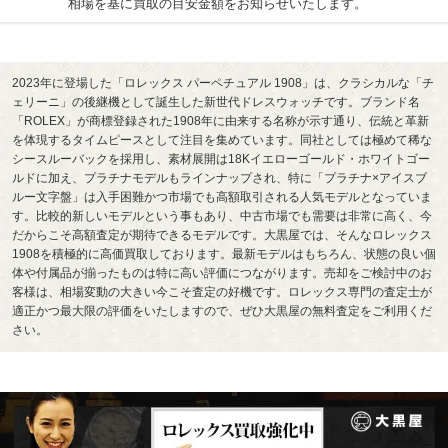
相場を基に買取の目安金額をお知らせいたします。
2023年に登場した「ロレックス パーペチュアル 1908」は、クラシカルな「チ
ェリーニ」の後継機として誕生した新世代ドレスウォッチです。ブランド名
「ROLEX」が商標登録された1908年に由来する名称が示す通り、伝統と革新
を体現するタイムピースとして注目を集めています。同社としては極めて稀な
シースルーバックを採用し、素材展開は18Kイエローゴールド・ホワイトゴー
ルドに加え、プラチナモデルもラインナップされ、特に「プラチナ×アイスブ
ルー文字盤」は入手困難かつ市場でも高額取引される人気モデルとなっていま
す。比較的新しいモデルという事もあり、中古市場でも需要は非常に高く、今
だからこそ高額査定が期待できるモデルです。大黒屋では、そんなロレックス
1908を積極的に高価買取しております。最新モデルはもちろん、状態の良い個
体や付属品が揃ったものは特に高い評価につながります。売却をご検討中のお
客様は、相場変動の大きい今こそ査定の好機です。ロレックス専門の査定士が
適正かつ最大限の評価をいたしますので、ぜひ大黒屋の無料査定をご利用くだ
さい。