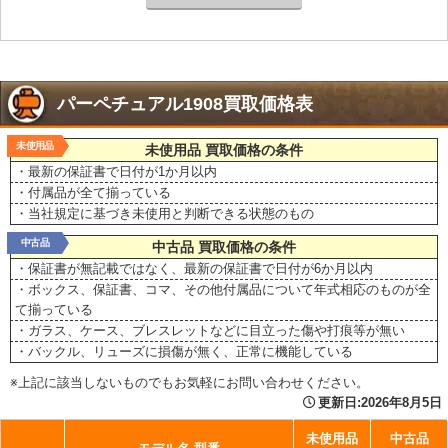
パーペチュアル1908買取価格表
未使用品
未使用品 買取価格の条件
・最新の保証書で日付が1か月以内
・付属品が全て揃っている
・当社規定に基づき未使用と判断できる状態のもの
中古品
中古品 買取価格の条件
・保証書が無記載ではなく、最新の保証書で日付が6か月以内
・ボックス、保証書、コマ、その他付属品について年式相応のものが全
て揃っている
・ガラス、ケース、ブレスレットなどに目立った傷や打痕等が無い
・バックル、リューズに損傷が無く、正常に機能している
※上記に該当しないものでもお気軽にお問い合わせください。
更新日:
2026年8月5日
未使用品
中古品