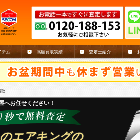
イテム
高額買取実績
査定士紹介
買取
屋へお任せください！
のエアキングの