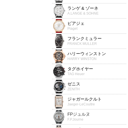
ランゲ & ゾーネ
A.LANGE & SOHNE
ピアジェ
Piaget
フランクミュラー
FRANCK MULLER
ハリーウィンストン
HARRY WINSTON
タグホイヤー
TAG Heuer
ゼニス
ZENITH
ジャガールクルト
Jaeger-LeCoultre
FPジュルヌ
F.P.Journe