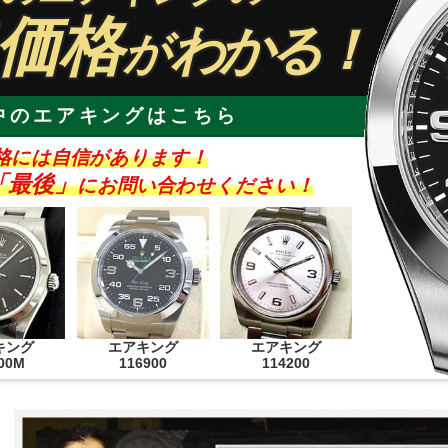
価格
わかる！
が
中のエアキングはこちら
格には自信があります！
「最後」
にお問い合わせください！
キング
エアキング
エアキング
00M
116900
114200