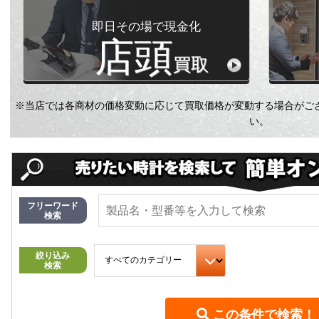
即日その場で現金化
店頭
買取
※当店では各商材の価格変動に応じて買取価格が変動する場合がご
い。
フリーワード
検索
絞り込み
検索