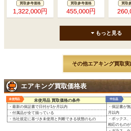
買取参考価格
買取参考価格
買取
1,322,000円
455,000円
260
もっと見る
その他エアキング買取実
エアキング買取価格表
未使用品
中古品
未使用品 買取価格の条件
・最新の保証書で日付が1か月以内
・保証書が無
月以内
・付属品が全て揃っている
・ボックス、
・当社規定に基づき未使用と判断できる状態のもの
相応のものが
・ガラス、ケ