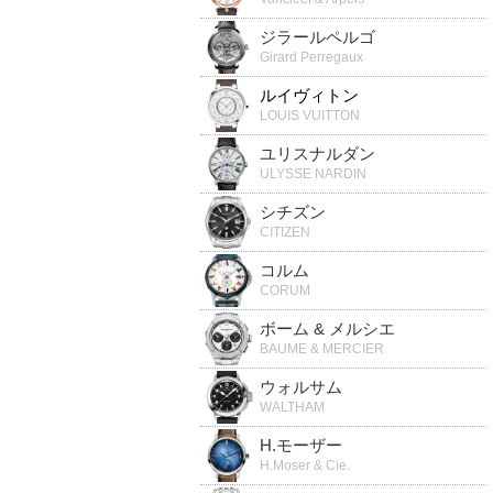
ジラールペルゴ
Girard Perregaux
ルイヴィトン
LOUIS VUITTON
ユリスナルダン
ULYSSE NARDIN
シチズン
CITIZEN
コルム
CORUM
ボーム & メルシエ
BAUME & MERCIER
ウォルサム
WALTHAM
H.モーザー
H.Moser & Cie.