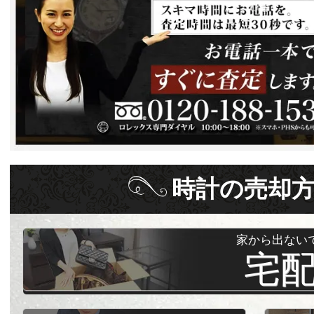
時計
の
売却
家から出ない
宅