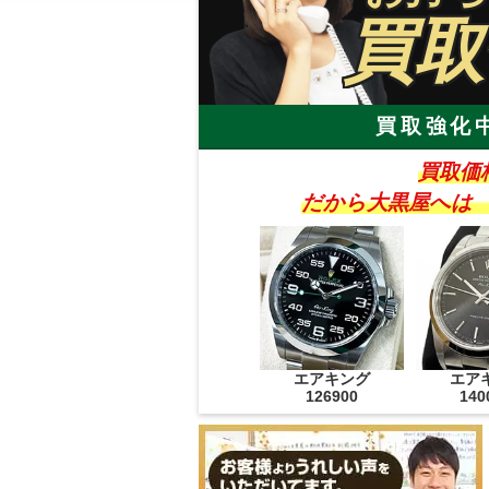
買取
買取強化
買取価
だから大黒屋へは
エアキング
エア
126900
140