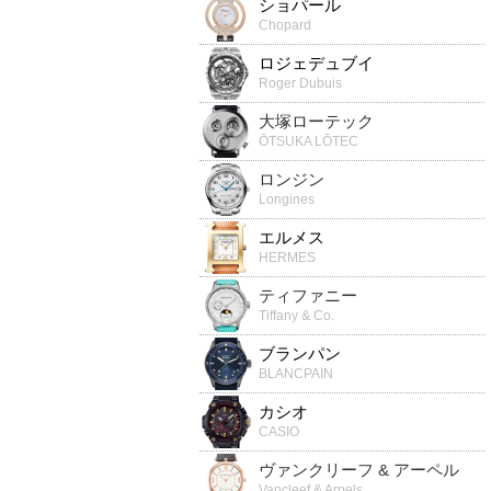
ショパール
Chopard
ロジェデュブイ
Roger Dubuis
大塚ローテック
ŌTSUKA LŌTEC
ロンジン
Longines
エルメス
HERMES
ティファニー
Tiffany & Co.
ブランパン
BLANCPAIN
カシオ
CASIO
ヴァンクリーフ & アーペル
Vancleef & Arpels