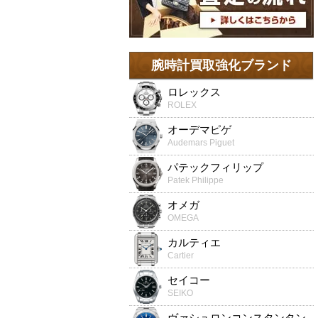
腕時計買取強化ブランド
ロレックス
ROLEX
オーデマピゲ
Audemars Piguet
パテックフィリップ
Patek Philippe
オメガ
OMEGA
カルティエ
Cartier
セイコー
SEIKO
ヴァシュロンコンスタンタン