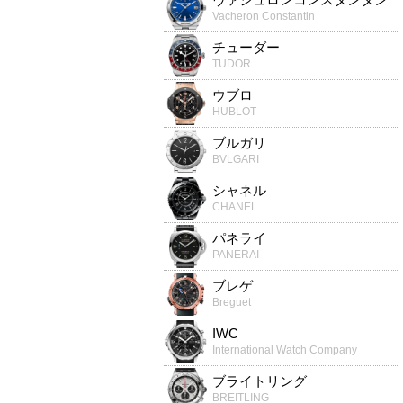
Vacheron Constantin
チューダー
TUDOR
ウブロ
HUBLOT
ブルガリ
BVLGARI
シャネル
CHANEL
パネライ
PANERAI
ブレゲ
Breguet
IWC
International Watch Company
ブライトリング
BREITLING