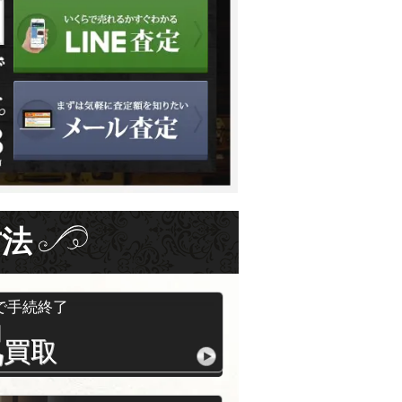
方法
で手続終了
配
買取