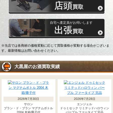
店頭
買取
自宅へ査定員がお伺いします
出張
買取
※当店では各商材の価格変動に応じて買取価格が変動する場合がございま
す。最新情報はお問い合わせください。
大黒屋の
お酒
買取実績
2026年7月30日
2026年7月28日
サロン
エンジェル
ブラン・ド・ブラン マグナムボトル
ドゥミセック リミテッドハロウィン
2004 木箱/冊子付
パープル ファータイプ 完品