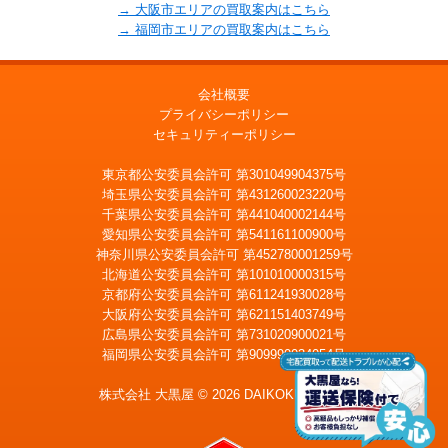
→ 大阪市エリアの買取案内はこちら
→ 福岡市エリアの買取案内はこちら
会社概要
プライバシーポリシー
セキュリティーポリシー
東京都公安委員会許可 第301049904375号
埼玉県公安委員会許可 第431260023220号
千葉県公安委員会許可 第441040002144号
愛知県公安委員会許可 第541161100900号
神奈川県公安委員会許可 第452780001259号
北海道公安委員会許可 第101010000315号
京都府公安委員会許可 第611241930028号
大阪府公安委員会許可 第621151403749号
広島県公安委員会許可 第731020900021号
福岡県公安委員会許可 第909990034054号
LINE
メール査定
査定
株式会社 大黒屋 © 2026 DAIKOKUYA, Inc.
出張買取
宅配買取を申込む