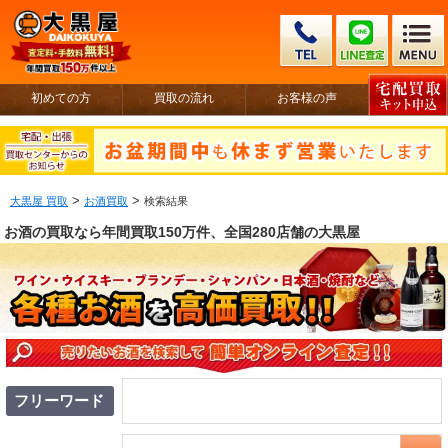
初めての方
買取の流れ
お客様の声
>
>
大黒屋 買取
お酒買取
検索結果
お酒の買取なら年間買取150万件、全国280店舗の大黒屋
フリーワード