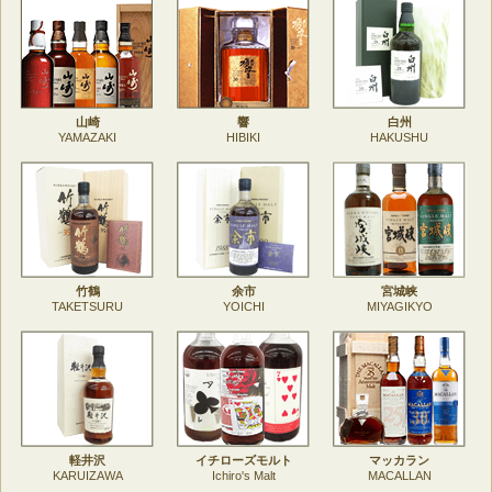
山崎
響
白州
YAMAZAKI
HIBIKI
HAKUSHU
竹鶴
余市
宮城峡
TAKETSURU
YOICHI
MIYAGIKYO
軽井沢
イチローズモルト
マッカラン
KARUIZAWA
Ichiro's Malt
MACALLAN