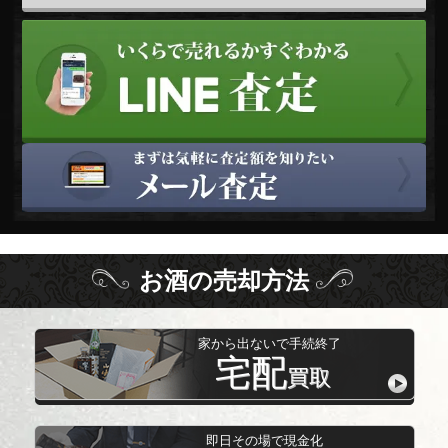
お酒
の
売却方法
家から出ないで手続終了
宅配
買取
即日その場で現金化