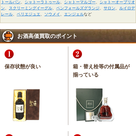
トールパン
、
シャトーラトゥール
、
シャトーマルゴー
、
シャトーオーブリオ
ン
、
スクリーミングイーグル
、
ペンフォールズグランジ
、
サロン
、
ルイロデ
レール
、
ペリエジュエ
、
ソウメイ
、
エンジェル
など
お酒高価買取のポイント
保存状態が良い
箱・替え栓等の付属品が
揃っている