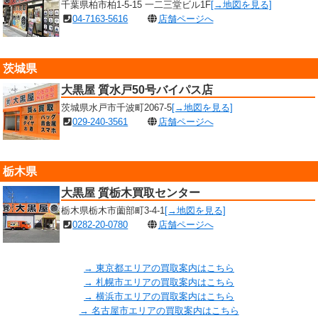
千葉県柏市柏1-5-15 一二三堂ビル1F
[→地図を見る]
04-7163-5616
店舗ページへ
茨城県
大黒屋 質水戸50号バイパス店
茨城県水戸市千波町2067-5
[→地図を見る]
029-240-3561
店舗ページへ
栃木県
大黒屋 質栃木買取センター
栃木県栃木市薗部町3-4-1
[→地図を見る]
0282-20-0780
店舗ページへ
→ 東京都エリアの買取案内はこちら
→ 札幌市エリアの買取案内はこちら
→ 横浜市エリアの買取案内はこちら
→ 名古屋市エリアの買取案内はこちら