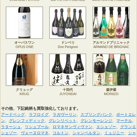
オーパスワン
ドンペリ
アルマンドブリニャック
OPUS ONE
Don Perignon
ARMAND DE BRIGNAC
クリュッグ
十四代
森伊蔵
KRUG
JUYONDAI
MORIIZO
その他、下記銘柄も買取強化しております。
アードベッグ
、
ラフロイグ
、
ラガヴーリン
、
スプリングバンク
、
ポートエレ
ン
、
グレンフィディック
、
グレンリベット
、
グレンモーレンジ
、
マーテル
、
ラターシュ
、
リシュブール
、
ロマネサンヴィヴァン
、
エシェゾー
、
グランエ
シェゾー
、
ヴォーヌロマネ
、
コルトン
、
シャンベルタン
、
ミュジニー
、
シャ