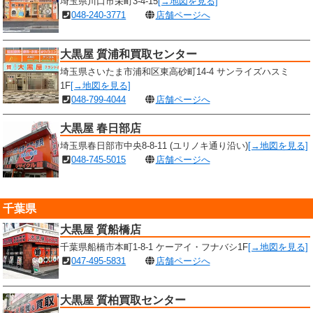
埼玉県川口市栄町3-4-15
[→地図を見る]
048-240-3771
店舗ページへ
大黒屋 質浦和買取センター
埼玉県さいたま市浦和区東高砂町14-4 サンライズハスミ
1F
[→地図を見る]
048-799-4044
店舗ページへ
大黒屋 春日部店
埼玉県春日部市中央8-8-11 (ユリノキ通り沿い)
[→地図を見る]
048-745-5015
店舗ページへ
千葉県
大黒屋 質船橋店
千葉県船橋市本町1-8-1 ケーアイ・フナバシ1F
[→地図を見る]
047-495-5831
店舗ページへ
大黒屋 質柏買取センター