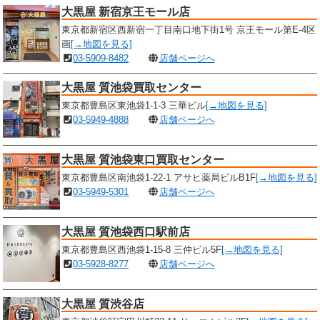
大黒屋 新宿京王モール店
東京都新宿区西新宿一丁目南口地下街1号 京王モール第E-4区
画
[→地図を見る]
03-5909-8482
店舗ページへ
大黒屋 質池袋買取センター
東京都豊島区東池袋1-1-3 三華ビル
[→地図を見る]
03-5949-4888
店舗ページへ
大黒屋 質池袋東口買取センター
東京都豊島区南池袋1-22-1 アサヒ薬局ビルB1F
[→地図を見る]
03-5949-5301
店舗ページへ
大黒屋 質池袋西口駅前店
東京都豊島区西池袋1-15-8 三仲ビル5F
[→地図を見る]
03-5928-8277
店舗ページへ
大黒屋 質渋谷店