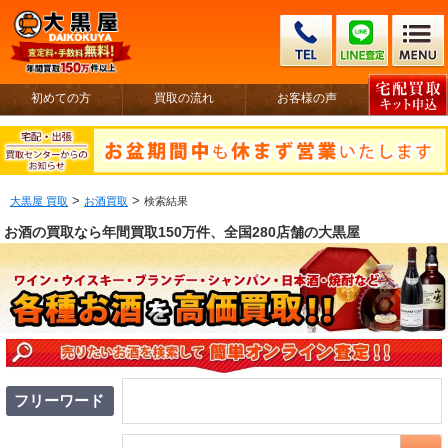
初めての方
買取の流れ
お客様の声
>
>
大黒屋 買取
お酒買取
検索結果
お酒の買取なら年間買取150万件、全国280店舗の大黒屋
フリーワード