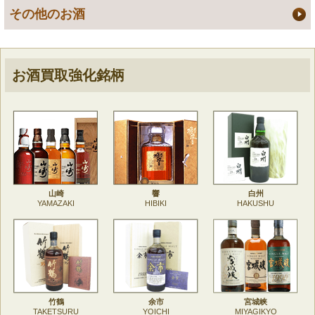
その他のお酒
お酒買取強化銘柄
山崎
響
白州
YAMAZAKI
HIBIKI
HAKUSHU
竹鶴
余市
宮城峡
TAKETSURU
YOICHI
MIYAGIKYO