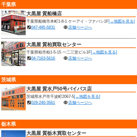
千葉県
大黒屋 質船橋店
千葉県船橋市本町1-8-1 ケーアイ・フナバシ1F
[→地図を見る]
047-495-5831
店舗ページへ
大黒屋 質柏買取センター
千葉県柏市柏1-5-15 一二三堂ビル1F
[→地図を見る]
04-7163-5616
店舗ページへ
茨城県
大黒屋 質水戸50号バイパス店
茨城県水戸市千波町2067-5
[→地図を見る]
029-240-3561
店舗ページへ
栃木県
大黒屋 質栃木買取センター