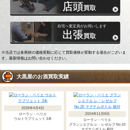
店頭
買取
自宅へ査定員がお伺いします
出張
買取
※当店では各商材の価格変動に応じて買取価格が変動する場合がございま
す。最新情報はお問い合わせください。
大黒屋の
お酒
買取実績
2026年4月4日
2024年11月9日
ローラン・ペリエ
ウルトラブリュット 3本
ローラン・ペリエ
グランシエクル レ・レゼルブ No.20
マグナムボトル 箱付