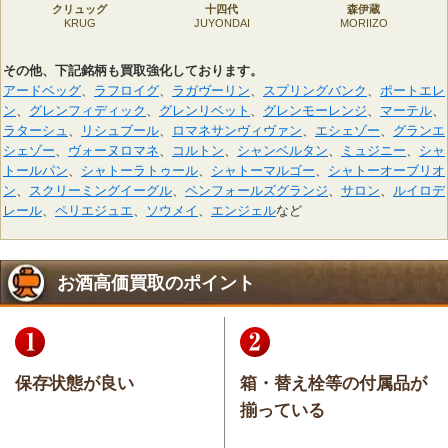
クリュッグ
十四代
森伊蔵
KRUG
JUYONDAI
MORIIZO
その他、下記銘柄も買取強化しております。
アードベッグ
、
ラフロイグ
、
ラガヴーリン
、
スプリングバンク
、
ポートエレ
ン
、
グレンフィディック
、
グレンリベット
、
グレンモーレンジ
、
マーテル
、
ラターシュ
、
リシュブール
、
ロマネサンヴィヴァン
、
エシェゾー
、
グランエ
シェゾー
、
ヴォーヌロマネ
、
コルトン
、
シャンベルタン
、
ミュジニー
、
シャ
トールパン
、
シャトーラトゥール
、
シャトーマルゴー
、
シャトーオーブリオ
ン
、
スクリーミングイーグル
、
ペンフォールズグランジ
、
サロン
、
ルイロデ
レール
、
ペリエジュエ
、
ソウメイ
、
エンジェル
など
お酒高価買取のポイント
保存状態が良い
箱・替え栓等の付属品が
揃っている