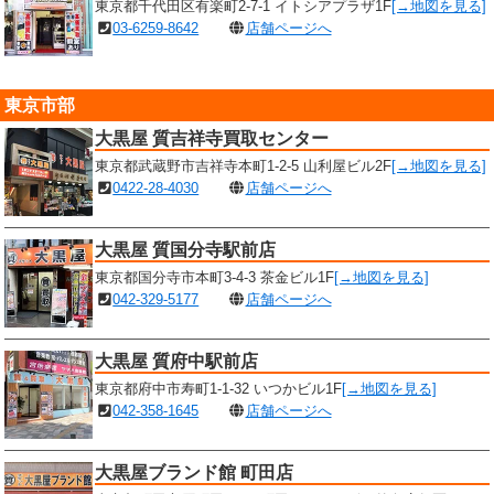
東京都千代田区有楽町2-7-1 イトシアプラザ1F
[→地図を見る]
03-6259-8642
店舗ページへ
東京市部
大黒屋 質吉祥寺買取センター
東京都武蔵野市吉祥寺本町1-2-5 山利屋ビル2F
[→地図を見る]
0422-28-4030
店舗ページへ
大黒屋 質国分寺駅前店
東京都国分寺市本町3-4-3 茶金ビル1F
[→地図を見る]
042-329-5177
店舗ページへ
大黒屋 質府中駅前店
東京都府中市寿町1-1-32 いつかビル1F
[→地図を見る]
042-358-1645
店舗ページへ
大黒屋ブランド館 町田店