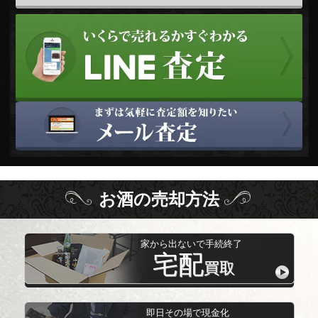
お酒
の
売却方法
家から出ないで手続終了
宅配
買取
即日その場で現金化